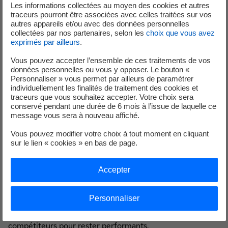
Les informations collectées au moyen des cookies et autres
traceurs pourront être associées avec celles traitées sur vos
autres appareils et/ou avec des données personnelles
collectées par nos partenaires, selon les
choix que vous avez
exprimés par ailleurs
.
Vous pouvez accepter l’ensemble de ces traitements de vos
données personnelles ou vous y opposer. Le bouton «
Personnaliser » vous permet par ailleurs de paramétrer
individuellement les finalités de traitement des cookies et
traceurs que vous souhaitez accepter. Votre choix sera
conservé pendant une durée de 6 mois à l’issue de laquelle ce
message vous sera à nouveau affiché.
Vous pouvez modifier votre choix à tout moment en cliquant
Un projet structuré autour de deux
sur le lien « cookies » en bas de page.
axes
Accepter
•
Formation et sécurité
: la ligue investit dans la
Personnaliser
formation des bénévoles pour garantir la surveillance et la
sécurité des épreuves, ainsi que dans la préparation des
compétiteurs pour rester performants.