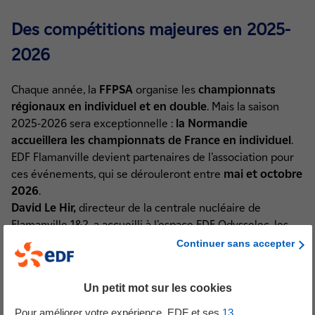
Des compétitions majeures en 2025-
2026
Chaque année, la
FFPSA
organise les
championnats
régionaux en individuel et en double
. Mais la saison
2025-2026 sera exceptionnelle :
la Normandie
accueillera les championnats de France en individuel
.
EDF Flamanville devient partenaires de l’association pour
ces événements, qui se dérouleront entre
mai et octobre
2026
.
David Le Hir,
directeur de la centrale nucléaire de
Flamanville 1&2, a accueilli à l’espace EDF Odysselec, les
représentants de l’association le 2 décembre 2025 pour
Continuer sans accepter
une
remise de chèque de 2000€
. L’occasion d’échanger
sur la discipline et la préparation des championnats.
Un petit mot sur les cookies
Pour améliorer votre expérience, EDF et ses
13