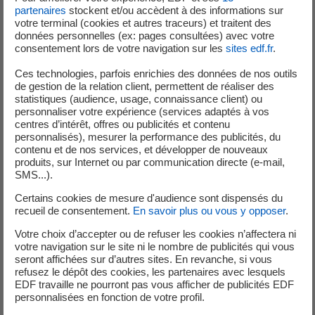
partenaires
stockent et/ou accèdent à des informations sur
votre terminal (cookies et autres traceurs) et traitent des
données personnelles (ex: pages consultées) avec votre
consentement lors de votre navigation sur les
sites edf.fr
.
Ces évènements rassembleront
Ces technologies, parfois enrichies des données de nos outils
de gestion de la relation client, permettent de réaliser des
les meilleurs athlètes français
statistiques (audience, usage, connaissance client) ou
personnaliser votre expérience (services adaptés à vos
et mettront en lumière le
savoir-
centres d’intérêt, offres ou publicités et contenu
personnalisés), mesurer la performance des publicités, du
faire local
en matière
contenu et de nos services, et développer de nouveaux
produits, sur Internet ou par communication directe (e-mail,
d’organisation et de sécurité.
SMS...).
Certains cookies de mesure d'audience sont dispensés du
Aurélien Szlachta
recueil de consentement.
En savoir plus ou vous y opposer
.
président de l'association FFPSA
Votre choix d’accepter ou de refuser les cookies n’affectera ni
votre navigation sur le site ni le nombre de publicités qui vous
seront affichées sur d’autres sites. En revanche, si vous
refusez le dépôt des cookies, les partenaires avec lesquels
EDF travaille ne pourront pas vous afficher de publicités EDF
personnalisées en fonction de votre profil.