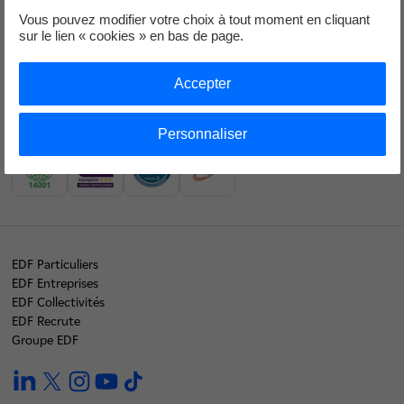
Vous pouvez modifier votre choix à tout moment en cliquant
Notre mix électrique
sur le lien « cookies » en bas de page.
Nos résultats financiers
Accepter
Nous rejoindre
Nos labels
Personnaliser
EDF Particuliers
EDF Entreprises
EDF Collectivités
EDF Recrute
Groupe EDF
linkedin
twitter
instagram
youtube
tiktok