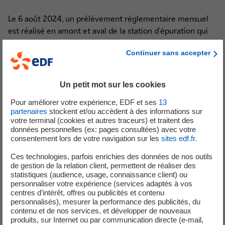
Le 6 août 2024, un prélèvement réglementaire mensuel
est réalisé en amont et aval de la station d'épuration qui
participe au traitement des effluents tertiaires de la
Continuer sans accepter
centrale nucléaire de Flamanville (eaux des sanitaires hors
installation nucléaire). Le 13 août 2024, les résultats des
analyses en aval indiquent une concentration de matières
Un petit mot sur les cookies
en suspensions (MES) légèrement supérieure (43mg/L) à la
Pour améliorer votre expérience, EDF et ses
13
limite réglementaire fixée à (30 mg/L). En parallèle, des
partenaires
stockent et/ou accèdent à des informations sur
analyses sont réalisées et confirment le bon
votre terminal (cookies et autres traceurs) et traitent des
fonctionnement de la station d'épuration. Dès détection
données personnelles (ex: pages consultées) avec votre
consentement lors de votre navigation sur les
sites edf.fr
.
de ce dépassement ponctuel du seuil, des mesures ont
été mise en place pour en réaliser un suivi rapproché.
Ces technologies, parfois enrichies des données de nos outils
Toutefois, en raison du dépassement du seuil en août
de gestion de la relation client, permettent de réaliser des
statistiques (audience, usage, connaissance client) ou
2024, la direction de Flamanville 1&2 a déclaré à l'Autorité
personnaliser votre expérience (services adaptés à vos
de sûreté nucléaire, un événement significatif
centres d’intérêt, offres ou publicités et contenu
environnement le 16 septembre 2024.
personnalisés), mesurer la performance des publicités, du
contenu et de nos services, et développer de nouveaux
produits, sur Internet ou par communication directe (e-mail,