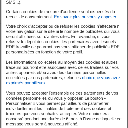
SMS...).
Certains cookies de mesure d'audience sont dispensés du
Voir le fil d'ariane
recueil de consentement.
En savoir plus ou vous y opposer
.
Votre choix d’accepter ou de refuser les cookies n’affectera ni
Haut de page
votre navigation sur le site ni le nombre de publicités qui vous
seront affichées sur d’autres sites. En revanche, si vous
refusez le dépôt des cookies, les partenaires avec lesquels
EDF travaille ne pourront pas vous afficher de publicités EDF
personnalisées en fonction de votre profil.
Groupe
Les informations collectées au moyen des cookies et autres
traceurs pourront être associées avec celles traitées sur vos
autres appareils et/ou avec des données personnelles
Je déménage
collectées par nos partenaires, selon les
choix que vous avez
exprimés par ailleurs
.
Faire des économies d’énergie
Vous pouvez accepter l’ensemble de ces traitements de vos
Décarboner vos territoires
données personnelles ou vous y opposer. Le bouton «
Personnaliser » vous permet par ailleurs de paramétrer
Nos offres d’énergie entreprises
individuellement les finalités de traitement des cookies et
traceurs que vous souhaitez accepter. Votre choix sera
conservé pendant une durée de 6 mois à l’issue de laquelle ce
Contacts
message vous sera à nouveau affiché.
EDF en bref