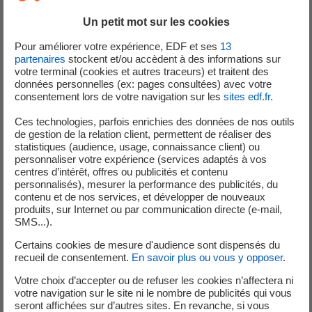
Après avoir effectué l'ensemble des diagnostics et
Un petit mot sur les cookies
interventions nécessaires, les équipes de la centrale ont
procédé au redémarrage de l'unité de production n°2 en
Pour améliorer votre expérience, EDF et ses
13
toute sûreté.
partenaires
stockent et/ou accèdent à des informations sur
votre terminal (cookies et autres traceurs) et traitent des
données personnelles (ex: pages consultées) avec votre
Les deux unités de production de la centrale de Civaux
consentement lors de votre navigation sur les
sites edf.fr
.
sont à la disposition du réseau électrique national.
Ces technologies, parfois enrichies des données de nos outils
de gestion de la relation client, permettent de réaliser des
Message du 21 juin 2026 :
statistiques (audience, usage, connaissance client) ou
personnaliser votre expérience (services adaptés à vos
Dimanche 21 juin 2026, peu avant 18h, l’unité de
centres d’intérêt, offres ou publicités et contenu
production n°2 de la centrale de Civaux s’est arrêtée
personnalisés), mesurer la performance des publicités, du
automatiquement, conformément aux dispositifs de
contenu et de nos services, et développer de nouveaux
produits, sur Internet ou par communication directe (e-mail,
sûreté et de protection du réacteur.
SMS...).
Les équipes de la centrale sont mobilisées et procèdent
Certains cookies de mesure d'audience sont dispensés du
recueil de consentement.
En savoir plus ou vous y opposer
.
actuellement aux diagnostics et interventions nécessaires
pour pouvoir redémarrer l’unité de production en toute
Votre choix d’accepter ou de refuser les cookies n’affectera ni
sûreté, début de semaine prochaine.
votre navigation sur le site ni le nombre de publicités qui vous
seront affichées sur d’autres sites. En revanche, si vous