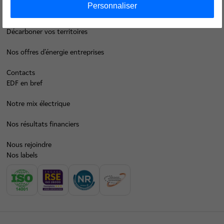
Personnaliser
Faire des économies d’énergie
Décarboner vos territoires
Nos offres d’énergie entreprises
Contacts
EDF en bref
Notre mix électrique
Nos résultats financiers
Nous rejoindre
Nos labels