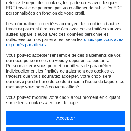
refusez le dépôt des cookies, les partenaires avec lesquels
Cet événement n’a pas eu de conséquence sur la sûreté
EDF travaille ne pourront pas vous afficher de publicités EDF
des installations, la sécurité du personnel et
personnalisées en fonction de votre profil.
l’environnement.
Les informations collectées au moyen des cookies et autres
L’unité de production n°1 est en fonctionnement, à la
traceurs pourront être associées avec celles traitées sur vos
autres appareils et/ou avec des données personnelles
disposition du réseau électrique national.
collectées par nos partenaires, selon les
choix que vous avez
exprimés par ailleurs
.
Vous pouvez accepter l’ensemble de ces traitements de vos
données personnelles ou vous y opposer. Le bouton «
Voir le fil d'ariane
Personnaliser » vous permet par ailleurs de paramétrer
individuellement les finalités de traitement des cookies et
traceurs que vous souhaitez accepter. Votre choix sera
conservé pendant une durée de 6 mois à l’issue de laquelle ce
Haut de page
message vous sera à nouveau affiché.
Vous pouvez modifier votre choix à tout moment en cliquant
sur le lien « cookies » en bas de page.
Groupe
Accepter
Je déménage