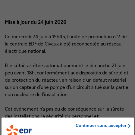
Mise à jour du 24 juin 2026
Ce mercredi 24 juin à 15h45, l’unité de production n°2 de
la centrale EDF de Civaux a été reconnectée au réseau
électrique national.
Elle s’était arrêtée automatiquement le dimanche 21 juin
peu avant 18h, conformément aux dispositifs de sûreté et
de protection du réacteur, en raison d’un défaut matériel
sur un capteur d’une pompe d’un circuit situé sur la partie
non nucléaire de l’installation.
Cet événement n’a pas eu de conséquence sur la sûreté
des installations, la sécurité du personnel et
l’environnement.
Continuer sans accepter