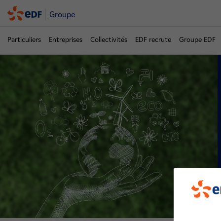
Groupe
Particuliers
Entreprises
Collectivités
EDF recrute
Groupe EDF