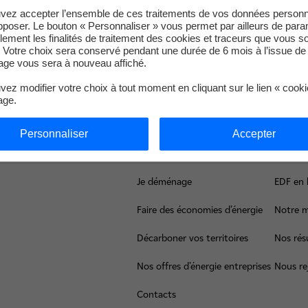
vez accepter l’ensemble de ces traitements de vos données personn
pposer. Le bouton « Personnaliser » vous permet par ailleurs de para
llement les finalités de traitement des cookies et traceurs que vous s
 Votre choix sera conservé pendant une durée de 6 mois à l’issue de 
-EDF :
https://www.edf.fr/groupe-edf/visiter-edf/753/events
ge vous sera à nouveau affiché.
ez modifier votre choix à tout moment en cliquant sur le lien « cook
age.
Personnaliser
Accepter
Haut de page
Je déménage
EDF en 
Faire des économies d’énergie
Notre m
Décarboner vos territoires
Nos résu
Nos offres d’énergie entreprises
Nous re
Contacts