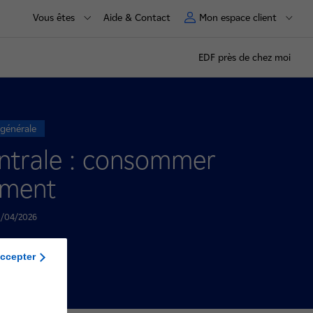
Vous êtes
Aide & Contact
Mon espace client
EDF près de chez moi
 générale
entrale : consommer
ement
01/04/2026
 centrale
ccepter