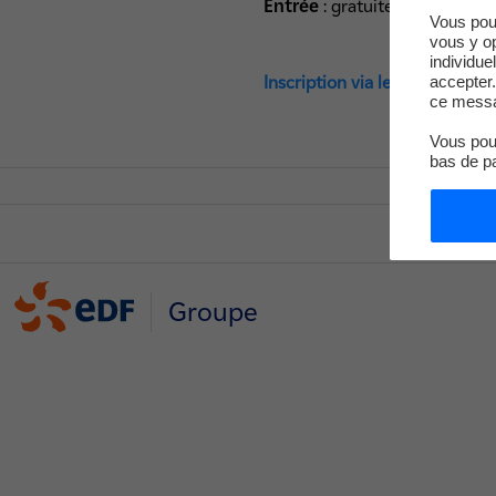
Entrée
:
gratuite
Vous pou
vous y o
individue
accepter.
Inscription via le site VISITER
ce messa
Vous pouv
bas de p
Groupe