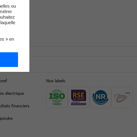
elles ou
métrer
ouhaitez
laquelle
ies » en
bref
Nos labels
ix électrique
ltats financiers
joindre