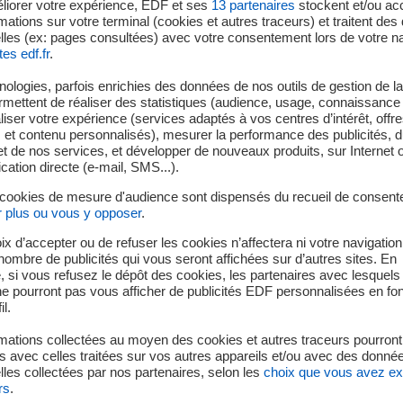
liorer votre expérience, EDF et ses
13
partenaires
stockent et/ou ac
mations sur votre terminal (cookies et autres traceurs) et traitent de
lles (ex: pages consultées) avec votre consentement lors de votre na
tes edf.fr
.
us vous proposons une animation ludique et pédagogique 
ologies, parfois enrichies des données de nos outils de gestion de la 
ermettent de réaliser des statistiques (audience, usage, connaissance 
iser votre expérience (services adaptés à vos centres d’intérêt, offr
s et contenu personnalisés), mesurer la performance des publicités, 
tif
d’éveiller les enfants
aux
enjeux
de la
préservation de l’env
t de nos services, et développer de nouveaux produits, sur Internet 
couvriront les bases du
Développement Durable
et comprendron
tion directe (e-mail, SMS...).
t
économiques
de nos
modes de consommation
.
 cookies de mesure d'audience sont dispensés du recueil de consent
ory
pour identifier les gestes éco-responsables et leurs contrai
r plus ou vous y opposer
.
rs habitudes, et réaliseront une
observation
à l’aide d’un
contrôl
ix d’accepter ou de refuser les cookies n’affectera ni votre navigation
appareils en veille et en fonctionnement.
e nombre de publicités qui vous seront affichées sur d’autres sites. En
 si vous refusez le dépôt des cookies, les partenaires avec lesquel
 ne pourront pas vous afficher de publicités EDF personnalisées en fo
il.
mations collectées au moyen des cookies et autres traceurs pourront
: 2h)
 avec celles traitées sur vos autres appareils et/ou avec des donné
les collectées par nos partenaires, selon les
choix que vous avez e
rs
.