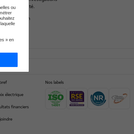
 en toute sûreté.
elles ou
métrer
et n°3 sont en
ouhaitez
laquelle
ies » en
bref
Nos labels
ix électrique
ltats financiers
joindre