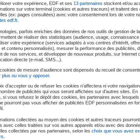
liorer votre expérience, EDF et ses
13
partenaires
stockent et/ou ac
mations sur votre terminal (cookies et autres traceurs) et traitent de
lles (ex: pages consultées) avec votre consentement lors de votre na
tes edf.fr
.
ologies, parfois enrichies des données de nos outils de gestion de la 
ermettent de réaliser des statistiques (audience, usage, connaissance 
unité de production n°1 a été reconnectée au réseau électrique n
iser votre expérience (services adaptés à vos centres d’intérêt, offr
5 suite à la détection d’un dysfonctionnement sur sa turbine (si
s et contenu personnalisés), mesurer la performance des publicités, 
t de nos services, et développer de nouveaux produits, sur Internet 
tion directe (e-mail, SMS...).
les et investigations nécessaires, les équipes de la centrale on
 cookies de mesure d'audience sont dispensés du recueil de consent
r plus ou vous y opposer
.
ix d’accepter ou de refuser les cookies n’affectera ni votre navigation
 en arrêt programmé pour maintenance annuelle, les unités n°1, 
e nombre de publicités qui vous seront affichées sur d’autres sites. En
 si vous refusez le dépôt des cookies, les partenaires avec lesquel
 ne pourront pas vous afficher de publicités EDF personnalisées en fo
il.
mations collectées au moyen des cookies et autres traceurs pourront
 avec celles traitées sur vos autres appareils et/ou avec des donné
les collectées par nos partenaires, selon les
choix que vous avez e
uite à la détection d’un dysfonctionnement sur la turbine de l’u
rs
.
 l’installation), les équipes de la centrale ont procédé à sa mise 