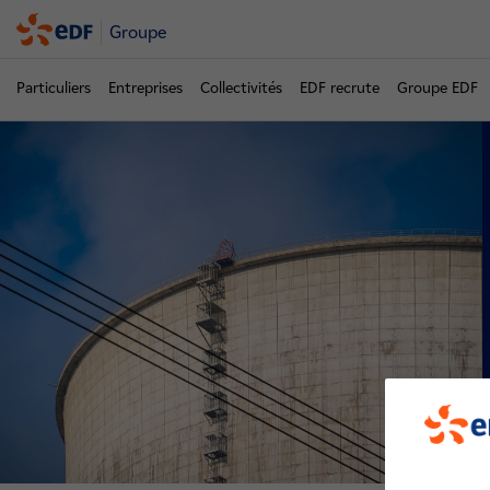
Groupe
Particuliers
Entreprises
Collectivités
EDF recrute
Groupe EDF