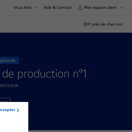
Vous êtes
Aide & Contact
Mon espace client
EDF près de chez moi
 générale
é de production n°1
e 18/03/2026
ction
ccepter