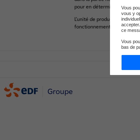
pour en déterminer l’origine 
Vous pou
vous y o
L’unité de production n°4 est
individue
accepter.
fonctionnement et connectées
ce messa
Vous pouv
bas de p
Groupe