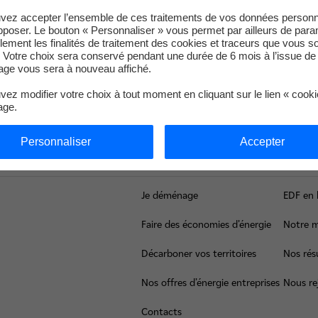
sont en cours avant de reconnecter l’unité au réseau électrique
vez accepter l’ensemble de ces traitements de vos données personn
pposer. Le bouton « Personnaliser » vous permet par ailleurs de para
 en arrêt programmé pour maintenance annuelle, les unités n°2 
llement les finalités de traitement des cookies et traceurs que vous s
 Votre choix sera conservé pendant une durée de 6 mois à l’issue de 
 au réseau électrique national.
ge vous sera à nouveau affiché.
ez modifier votre choix à tout moment en cliquant sur le lien « cook
age.
Personnaliser
Accepter
Haut de page
Je déménage
EDF en 
Faire des économies d’énergie
Notre m
Décarboner vos territoires
Nos résu
Nos offres d’énergie entreprises
Nous re
Contacts