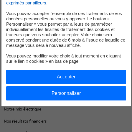
exprimés par ailleurs
.
Vous pouvez accepter l’ensemble de ces traitements de vos
données personnelles ou vous y opposer. Le bouton «
Groupe
Personnaliser » vous permet par ailleurs de paramétrer
individuellement les finalités de traitement des cookies et
traceurs que vous souhaitez accepter. Votre choix sera
conservé pendant une durée de 6 mois à l’issue de laquelle ce
Je déménage
message vous sera à nouveau affiché.
Faire des économies d’énergie
Vous pouvez modifier votre choix à tout moment en cliquant
sur le lien « cookies » en bas de page.
Décarboner vos territoires
Accepter
Nos offres d’énergie entreprises
Contacts
Personnaliser
EDF en bref
Notre mix électrique
Nos résultats financiers