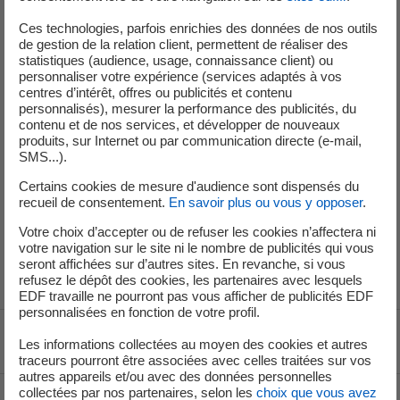
Elle avait été mise à l'arrêt mercredi 11 février, dans un
Ces technologies, parfois enrichies des données de nos outils
contexte de températures douces et de faible demande
de gestion de la relation client, permettent de réaliser des
en électricité.
statistiques (audience, usage, connaissance client) ou
personnaliser votre expérience (services adaptés à vos
Cette arrêt a permis d’assurer l’équilibre entre la
centres d’intérêt, offres ou publicités et contenu
personnalisés), mesurer la performance des publicités, du
production et la consommation d’électricité au niveau
contenu et de nos services, et développer de nouveaux
national, nécessaire au bon fonctionnement du réseau
produits, sur Internet ou par communication directe (e-mail,
électrique.
SMS...).
Certains cookies de mesure d'audience sont dispensés du
L’unité de production n°4 est à l’arrêt depuis le 31 janvier
recueil de consentement.
En savoir plus ou vous y opposer
.
pour réaliser un arrêt pour maintenance. Les unités de
Votre choix d’accepter ou de refuser les cookies n’affectera ni
production n°2 et n°3 sont en fonctionnement et
votre navigation sur le site ni le nombre de publicités qui vous
alimentent le réseau électrique national.
seront affichées sur d’autres sites. En revanche, si vous
refusez le dépôt des cookies, les partenaires avec lesquels
EDF travaille ne pourront pas vous afficher de publicités EDF
personnalisées en fonction de votre profil.
Voir le fil d'ariane
Les informations collectées au moyen des cookies et autres
traceurs pourront être associées avec celles traitées sur vos
autres appareils et/ou avec des données personnelles
collectées par nos partenaires, selon les
choix que vous avez
Haut de page