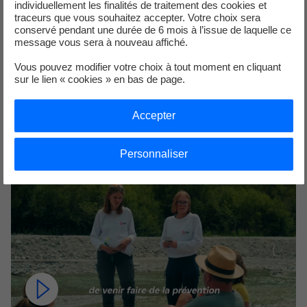
(en précisant dans l’objet “hydroguide” et le secteur
individuellement les finalités de traitement des cookies et
traceurs que vous souhaitez accepter. Votre choix sera
souhaité)
conservé pendant une durée de 6 mois à l’issue de laquelle ce
message vous sera à nouveau affiché.
Vous pouvez modifier votre choix à tout moment en cliquant
sur le lien « cookies » en bas de page.
Vidéo témoignage Aude et Sacha racontent leur
expérience d'hydroguide et ce qui rend ce job d’été
unique : nature, rencontres et missions qui ont du sens.
Accepter
Personnaliser