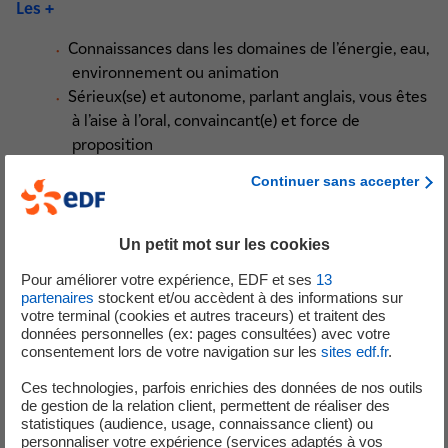
Les +
Connaissances dans les domaines de l’énergie, eau,
environnement ou animation
Sérieux(se) et autonome, parlant anglais, vous êtes
à l’aise à l’oral, convaincant(e) et force de
proposition
Continuer sans accepter
VOTRE MISSION D’HYDROGUIDE, SI VOUS L’ACCEPTEZ !
Par équipe de 2 ou 3 :
Un petit mot sur les cookies
Vous sillonnerez les abords des cours d’eau
Pour améliorer votre expérience, EDF et ses
13
Vous sensibiliserez les promeneurs, touristes et
partenaires
stockent et/ou accèdent à des informations sur
votre terminal (cookies et autres traceurs) et traitent des
pêcheurs aux risques des variations de débit liées
données personnelles (ex: pages consultées) avec votre
au fonctionnement des aménagements
consentement lors de votre navigation sur les
sites edf.fr
.
hydroélectriques d’EDF
Ces technologies, parfois enrichies des données de nos outils
Vous transmettrez les règles de prudence
de gestion de la relation client, permettent de réaliser des
Vous valorisez l’engagement d’EDF Hydro sur le
statistiques (audience, usage, connaissance client) ou
territoire
personnaliser votre expérience (services adaptés à vos