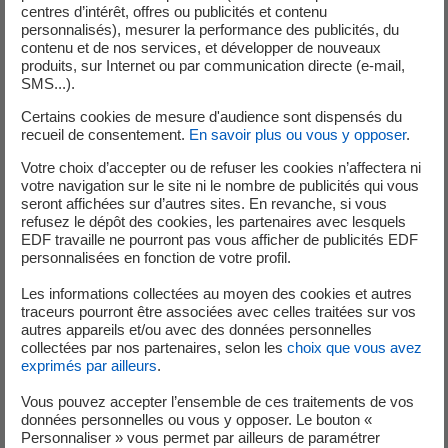
centres d’intérêt, offres ou publicités et contenu
personnalisés), mesurer la performance des publicités, du
Vos observations terrain et vos échanges avec le public
contenu et de nos services, et développer de nouveaux
contribueront à renforcer le dispositif de sécurité
produits, sur Internet ou par communication directe (e-mail,
d’EDFHydro. Vous pourrez également être mobilisés pour
SMS...).
des événements culturels et sportifs de la région ou lors
Certains cookies de mesure d'audience sont dispensés du
d’exercices d’exploitation.
recueil de consentement.
En savoir plus ou vous y opposer
.
Votre choix d’accepter ou de refuser les cookies n’affectera ni
DIFFÉRENTS LIEUX DE PRISE DE POSTE
votre navigation sur le site ni le nombre de publicités qui vous
seront affichées sur d’autres sites. En revanche, si vous
SAINTE-TULLE :
10 juillet - 21 août, à temps partiel
refusez le dépôt des cookies, les partenaires avec lesquels
EDF travaille ne pourront pas vous afficher de publicités EDF
ORAISON :
6 juillet - 28 août
personnalisées en fonction de votre profil.
SISTERON :
6 juillet - 21 août
SERRE-PONçON :
6 juillet - 21 août
Les informations collectées au moyen des cookies et autres
er
traceurs pourront être associées avec celles traitées sur vos
MALLEMORT :
1
juillet - 31 août
autres appareils et/ou avec des données personnelles
collectées par nos partenaires, selon les
choix que vous avez
COMMENT POSTULER ?
exprimés par ailleurs
.
Vous pouvez accepter l’ensemble de ces traitements de vos
Pour postuler, envoyez CV et lettre de motivation à
hydro-
données personnelles ou vous y opposer. Le bouton «
med-cv@edf.fr
Personnaliser » vous permet par ailleurs de paramétrer