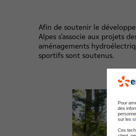
Afin de soutenir le développ
Alpes s’associe aux projets de
aménagements hydroélectrique
sportifs sont soutenus.
Pour amé
des infor
personne
sur les
si
Ces techn
client, p