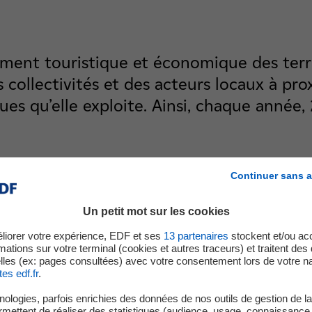
ement touristique et économique des terr
s collectivités et des acteurs locaux à pr
s qu’elle exploite. Ainsi, chaque année
Continuer sans a
Un petit mot sur les cookies
Jur'Handi Race 
multisport sou
liorer votre expérience, EDF et ses
13
partenaires
stockent et/ou ac
mations sur votre terminal (cookies et autres traceurs) et traitent de
lles (ex: pages consultées) avec votre consentement lors de votre na
Cet événement unique
tes edf.fr
.
le rayonnement de la p
ologies, parfois enrichies des données de nos outils de gestion de la 
mais également le lac d
ermettent de réaliser des statistiques (audience, usage, connaissance 