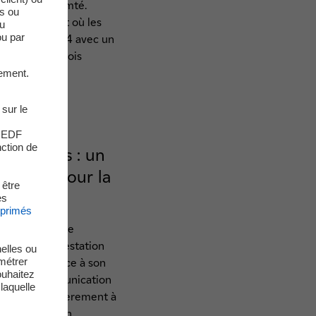
e Franche-Comté.
es ou
aid multisport où les
du
ou par
par équipe de 4 avec un
handicap et trois
ement.
 sur le
s EDF
nction de
 Vouglans : un
portant pour la
 être
es
xprimés
 à son actif, le
est une manifestation
elles ou
métrer
DF et qui, grâce à son
ouhaitez
action de communication
laquelle
a, et particulièrement à
 Vallée de l’Ain.