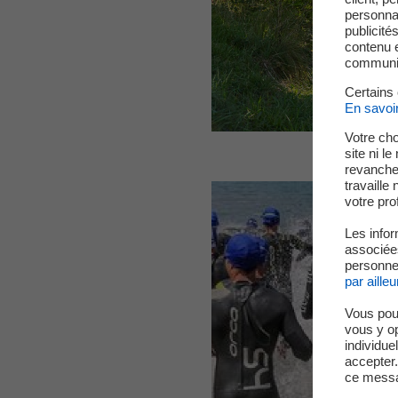
personnal
publicité
contenu e
communica
Certains
En savoi
Votre cho
site ni l
revanche,
travaille
votre prof
Les infor
associées
personnel
par ailleu
Vous pou
vous y o
individue
accepter.
ce messa