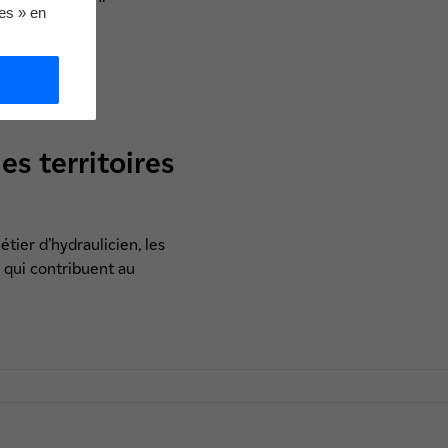
ies » en
s territoires
tier d’hydraulicien, les
 qui contribuent au