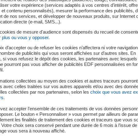
de la Région Bourgogn
iser votre expérience (services adaptés à vos centres d’intérêt, offr
Jur'Handi Race est un r
s et contenu personnalisés), mesurer la performance des publicités, 
t de nos services, et développer de nouveaux produits, sur Internet 
participants évoluent 
tion directe (e-mail, SMS...).
sportif en situation de 
sportifs valides.
 cookies de mesure d'audience sont dispensés du recueil de consent
r plus ou vous y opposer
.
ix d’accepter ou de refuser les cookies n’affectera ni votre navigation
e nombre de publicités qui vous seront affichées sur d’autres sites. En
 si vous refusez le dépôt des cookies, les partenaires avec lesquel
 ne pourront pas vous afficher de publicités EDF personnalisées en fo
Le Triathlon de
il.
partenariat im
mations collectées au moyen des cookies et autres traceurs pourront
Vallée de l'Ain
 avec celles traitées sur vos autres appareils et/ou avec des donné
les collectées par nos partenaires, selon les
choix que vous avez e
rs
.
Avec plus de 35 éditions
Triathlon de Vouglans 
vez accepter l’ensemble de ces traitements de vos données personn
pposer. Le bouton « Personnaliser » vous permet par ailleurs de para
sportive, soutenu par E
llement les finalités de traitement des cookies et traceurs que vous s
impact, participe à l’
 Votre choix sera conservé pendant une durée de 6 mois à l’issue de 
et de promotion du Jur
ge vous sera à nouveau affiché.
l’essor touristique de la