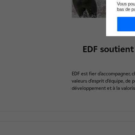
Vous pouv
bas de p
EDF soutient
EDF est fier d’accompagner, c
valeurs d’esprit d’équipe, de
développement et à la valoris