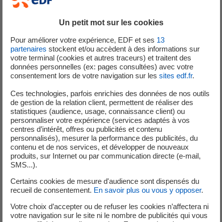
renouvelables.
Un petit mot sur les cookies
Pour améliorer votre expérience, EDF et ses
13
partenaires
stockent et/ou accèdent à des informations sur
Le barrage des Houches alimente la centrale
votre terminal (cookies et autres traceurs) et traitent des
hydroélectrique la plus puissante de Haute-Savoie : la
données personnelles (ex: pages consultées) avec votre
consentement lors de votre navigation sur les
sites edf.fr
.
centrale de Passy. De 2021 à 2023, EDF a entrepris un
important chantier de modernisation de ce barrage. Les
Ces technologies, parfois enrichies des données de nos outils
vannes pièces d’origine du barrage ont été rénovées à
de gestion de la relation client, permettent de réaliser des
statistiques (audience, usage, connaissance client) ou
tour de rôle en faisant l’objet de travaux mécaniques, de
personnaliser votre expérience (services adaptés à vos
chaudronnerie et de peinture.
centres d’intérêt, offres ou publicités et contenu
personnalisés), mesurer la performance des publicités, du
contenu et de nos services, et développer de nouveaux
produits, sur Internet ou par communication directe (e-mail,
SMS...).
Un petit mot sur les cookies
Certains cookies de mesure d'audience sont dispensés du
Vous n'avez pas accepté les cookies Youtube.
recueil de consentement.
En savoir plus ou vous y opposer
.
Nous respectons votre choix en masquant le contenu.
Votre choix d’accepter ou de refuser les cookies n’affectera ni
Si vous changez d'avis, il vous suffit de cliquer sur le bouton «
votre navigation sur le site ni le nombre de publicités qui vous