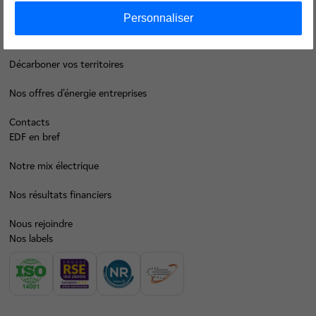
Je déménage
Personnaliser
Faire des économies d’énergie
Décarboner vos territoires
Nos offres d’énergie entreprises
Contacts
EDF en bref
Notre mix électrique
Nos résultats financiers
Nous rejoindre
Nos labels