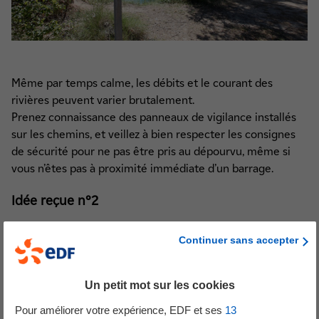
Même par temps calme, les débits et le courant des
rivières peuvent varier brutalement.
Prenez connaissance des panneaux de vigilance installés
sur les chemins, et veillez à bien respecter les consignes
de sécurité pour ne pas être pris au dépourvu, même si
vous n’êtes pas à proximité immédiate d’un barrage.
Idée reçue n°2
Le fonctionnement des centrales hydroélectriques peut
Continuer sans accepter
comporter des risques… Oui, mais je ne me ferai pas
surprendre par la montée des eaux.
FAUX !
Un petit mot sur les cookies
Pour améliorer votre expérience, EDF et ses
13