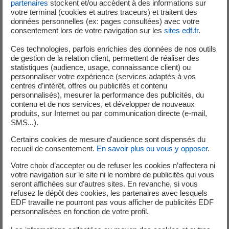
partenaires
stockent et/ou accèdent à des informations sur
votre terminal (cookies et autres traceurs) et traitent des
données personnelles (ex: pages consultées) avec votre
consentement lors de votre navigation sur les
sites edf.fr
.
Ces technologies, parfois enrichies des données de nos outils
de gestion de la relation client, permettent de réaliser des
statistiques (audience, usage, connaissance client) ou
personnaliser votre expérience (services adaptés à vos
centres d’intérêt, offres ou publicités et contenu
personnalisés), mesurer la performance des publicités, du
contenu et de nos services, et développer de nouveaux
produits, sur Internet ou par communication directe (e-mail,
SMS...).
Certains cookies de mesure d'audience sont dispensés du
Le risque d’être emporté est bien réel.
recueil de consentement.
En savoir plus ou vous y opposer
.
Le niveau et le courant des cours d’eau équipés de
Votre choix d’accepter ou de refuser les cookies n’affectera ni
centrales hydroélectriques peuvent changer très
votre navigation sur le site ni le nombre de publicités qui vous
rapidement. Pour un adulte, avoir de l’eau au niveau des
seront affichées sur d’autres sites. En revanche, si vous
genoux suffit à le mettre en difficulté. Vous pourriez vous
refusez le dépôt des cookies, les partenaires avec lesquels
EDF travaille ne pourront pas vous afficher de publicités EDF
faire entraîner… même si vous êtes très bon nageur.
personnalisées en fonction de votre profil.
Restez près des berges, dans les zones permettant à tout