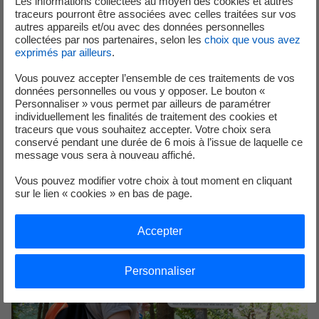
moment de sortir rapidement et prenez un point de
Les informations collectées au moyen des cookies et autres
traceurs pourront être associées avec celles traitées sur vos
repère pour surveiller le niveau de la rivière.
autres appareils et/ou avec des données personnelles
collectées par nos partenaires, selon les
choix que vous avez
Idée reçue n°3
exprimés par ailleurs
.
Vous pouvez accepter l’ensemble de ces traitements de vos
Le fonctionnement des centrales hydroélectriques peut
données personnelles ou vous y opposer. Le bouton «
comporter des risques… Oui, mais l’augmentation des
Personnaliser » vous permet par ailleurs de paramétrer
débits ne peut pas me faire perdre le contrôle de mon
individuellement les finalités de traitement des cookies et
traceurs que vous souhaitez accepter. Votre choix sera
embarcation.
FAUX !
conservé pendant une durée de 6 mois à l’issue de laquelle ce
message vous sera à nouveau affiché.
Vous pouvez modifier votre choix à tout moment en cliquant
sur le lien « cookies » en bas de page.
Accepter
Personnaliser