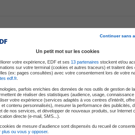
Continuer sans a
tiers
Un petit mot sur les cookies
liorer votre expérience, EDF et ses
13
partenaires
stockent et/ou ac
mations sur votre terminal (cookies et autres traceurs) et traitent de
lles (ex: pages consultées) avec votre consentement lors de votre na
tes edf.fr
.
lent chez EDF pour produire de l’hydroélectricité, en toute sûret
ologies, parfois enrichies des données de nos outils de gestion de la 
ermettent de réaliser des statistiques (audience, usage, connaissance 
t la biodiversité. En région PACA, ce sont près de 600 salarié
iser votre expérience (services adaptés à vos centres d’intérêt, offr
œuvre chaque jour sur le tout le territoire leurs compétences
s et contenu personnalisés), mesurer la performance des publicités, 
elable.
t de nos services, et développer de nouveaux produits, sur Internet 
tion directe (e-mail, SMS...).
 cookies de mesure d'audience sont dispensés du recueil de consent
r plus ou vous y opposer
.