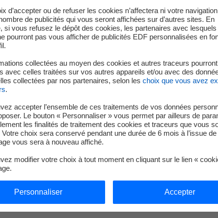
ix d’accepter ou de refuser les cookies n’affectera ni votre navigation
e nombre de publicités qui vous seront affichées sur d’autres sites. En
Haut de page
 si vous refusez le dépôt des cookies, les partenaires avec lesquel
 ne pourront pas vous afficher de publicités EDF personnalisées en fo
il.
Je déménage
EDF en 
mations collectées au moyen des cookies et autres traceurs pourront
 avec celles traitées sur vos autres appareils et/ou avec des donné
Faire des économies d’énergie
Notre m
les collectées par nos partenaires, selon les
choix que vous avez e
rs
.
Décarboner vos territoires
Nos résu
vez accepter l’ensemble de ces traitements de vos données personn
Nos offres d’énergie entreprises
Nous re
pposer. Le bouton « Personnaliser » vous permet par ailleurs de para
llement les finalités de traitement des cookies et traceurs que vous s
Contacts
 Votre choix sera conservé pendant une durée de 6 mois à l’issue de 
ge vous sera à nouveau affiché.
ez modifier votre choix à tout moment en cliquant sur le lien « cook
DF
age.
es
Accessibilité : partiellement conforme (90%)
Cookies
Personnaliser
Accepter