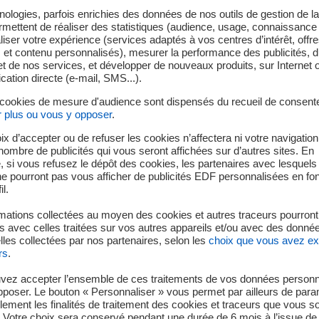
ologies, parfois enrichies des données de nos outils de gestion de la 
ermettent de réaliser des statistiques (audience, usage, connaissance 
iser votre expérience (services adaptés à vos centres d’intérêt, offr
s et contenu personnalisés), mesurer la performance des publicités, 
t de nos services, et développer de nouveaux produits, sur Internet 
tion directe (e-mail, SMS...).
 cookies de mesure d'audience sont dispensés du recueil de consent
r plus ou vous y opposer
.
ix d’accepter ou de refuser les cookies n’affectera ni votre navigation
e nombre de publicités qui vous seront affichées sur d’autres sites. En
 si vous refusez le dépôt des cookies, les partenaires avec lesquel
 ne pourront pas vous afficher de publicités EDF personnalisées en fo
il.
mations collectées au moyen des cookies et autres traceurs pourront
 avec celles traitées sur vos autres appareils et/ou avec des donné
les collectées par nos partenaires, selon les
choix que vous avez e
rs
.
vez accepter l’ensemble de ces traitements de vos données personn
pposer. Le bouton « Personnaliser » vous permet par ailleurs de para
llement les finalités de traitement des cookies et traceurs que vous s
 Votre choix sera conservé pendant une durée de 6 mois à l’issue de 