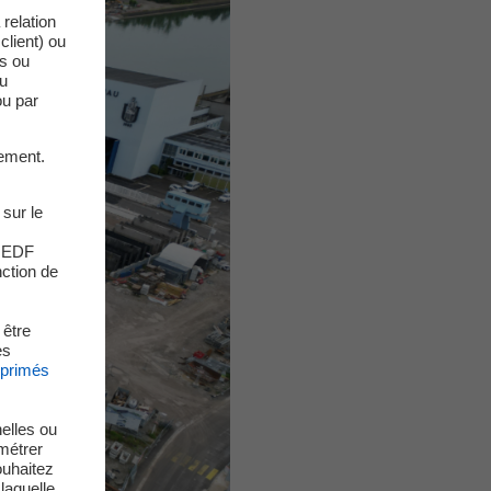
relation
client) ou
es ou
du
ou par
ement.
 sur le
s EDF
nction de
 être
es
xprimés
elles ou
métrer
ouhaitez
laquelle