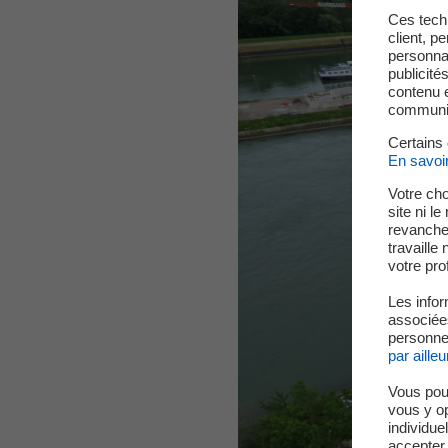
Ces techn
client, p
personnal
publicité
contenu e
communica
Certains
En savoi
Votre cho
site ni l
revanche,
travaille
votre prof
Les infor
associées
personnel
par ailleu
Vous pou
vous y o
individue
accepter.