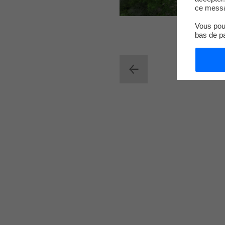
ce messa
Vous pouv
bas de p