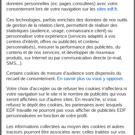
une nouvelle station de pompage flottante mise en place
données personnelles (ex: pages consultées) avec votre
sur le lac d’Esparron. (créé par le barrage de Gréoux sur le
consentement lors de votre navigation sur les
sites edf.fr
.
Verdon).
Ces technologies, parfois enrichies des données de nos outils
de gestion de la relation client, permettent de réaliser des
statistiques (audience, usage, connaissance client) ou
personnaliser votre expérience (services adaptés à vos
centres d’intérêt, offres ou publicités et contenu
personnalisés), mesurer la performance des publicités, du
contenu et de nos services, et développer de nouveaux
produits, sur Internet ou par communication directe (e-mail,
SMS...).
Certains cookies de mesure d'audience sont dispensés du
recueil de consentement.
En savoir plus ou vous y opposer
.
Votre choix d’accepter ou de refuser les cookies n’affectera ni
votre navigation sur le site ni le nombre de publicités qui vous
seront affichées sur d’autres sites. En revanche, si vous
refusez le dépôt des cookies, les partenaires avec lesquels
EDF travaille ne pourront pas vous afficher de publicités EDF
personnalisées en fonction de votre profil.
Les informations collectées au moyen des cookies et autres
traceurs pourront être associées avec celles traitées sur vos
2 - La mobilisation de la chaine de 3 pompages : la