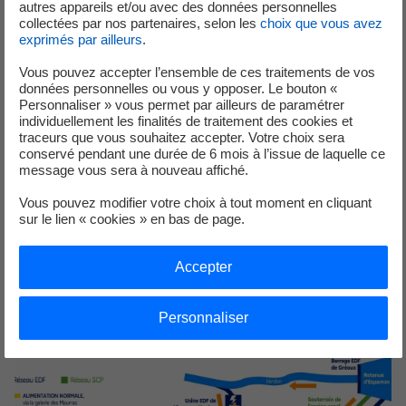
autres appareils et/ou avec des données personnelles
turbine-pompe de Bimont, complétée des pompages
collectées par nos partenaires, selon les
choix que vous avez
exprimés par ailleurs
.
inverses de Saint-Estève et Rians.
Vous pouvez accepter l’ensemble de ces traitements de vos
Ce dispositif de sécurisation supplémentaire permet de
données personnelles ou vous y opposer. Le bouton «
solliciter, grâce à un système de pompage inverse, l’eau de
Personnaliser » vous permet par ailleurs de paramétrer
individuellement les finalités de traitement des cookies et
la retenue de Bimont pour alimenter si besoin les
traceurs que vous souhaitez accepter. Votre choix sera
territoires du Var et du pays aixois.
conservé pendant une durée de 6 mois à l’issue de laquelle ce
message vous sera à nouveau affiché.
Ces deux solutions de secours complémentaires
permettent de répondre aux besoins en eau des
Vous pouvez modifier votre choix à tout moment en cliquant
sur le lien « cookies » en bas de page.
territoires desservis par la concession régionale du canal
de Provence.
Accepter
Personnaliser