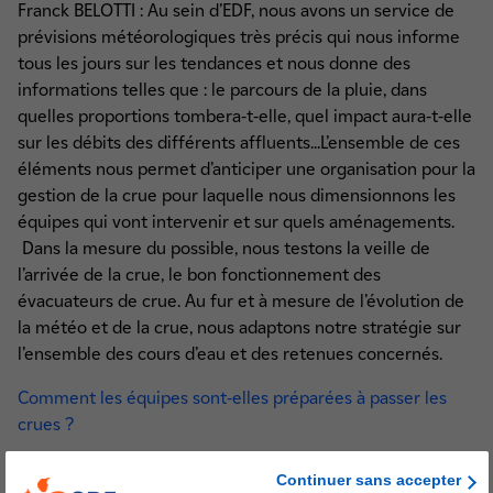
Franck BELOTTI : Au sein d’EDF, nous avons un service de
prévisions météorologiques très précis qui nous informe
tous les jours sur les tendances et nous donne des
informations telles que : le parcours de la pluie, dans
quelles proportions tombera-t-elle, quel impact aura-t-elle
sur les débits des différents affluents...L’ensemble de ces
éléments nous permet d’anticiper une organisation pour la
gestion de la crue pour laquelle nous dimensionnons les
équipes qui vont intervenir et sur quels aménagements.
Dans la mesure du possible, nous testons la veille de
l’arrivée de la crue, le bon fonctionnement des
évacuateurs de crue. Au fur et à mesure de l’évolution de
la météo et de la crue, nous adaptons notre stratégie sur
l’ensemble des cours d’eau et des retenues concernés.
Comment les équipes sont-elles préparées à passer les
crues ?
F.B. : Pour passer les crues, nous nous entraînons tout au
Continuer sans accepter