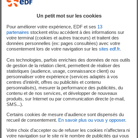
long de l’année sur des simulateurs informatiques qui
nous permettent de travailler sur des montées, des
baisses de débit et de manipuler les vannes de façon
Un petit mot sur les cookies
adaptée à la situation. Bien évidemment ces manœuvres
Pour améliorer votre expérience, EDF et ses
13
s’effectuent dans le cadre de consignes qui ont été
partenaires
stockent et/ou accèdent à des informations sur
validées « à froid » avec les services de l'État. Les agents
votre terminal (cookies et autres traceurs) et traitent des
données personnelles (ex: pages consultées) avec votre
sont formés de façon à avoir la capacité de mettre en
consentement lors de votre navigation sur les
sites edf.fr
.
place, quel que soit le moment, une organisation pour
gérer la crue 24h/24h en lien avec les parties intéressées,
Ces technologies, parfois enrichies des données de nos outils
de gestion de la relation client, permettent de réaliser des
comme les préfectures, service des prévisions des crues,
statistiques (audience, usage, connaissance client) ou
syndicat mixte de la Durance.
personnaliser votre expérience (services adaptés à vos
centres d’intérêt, offres ou publicités et contenu
Gérer les crues, de quoi s’agit-il concrètement ?
personnalisés), mesurer la performance des publicités, du
contenu et de nos services, et développer de nouveaux
F.B. : par définition, gérer les crues c’est éviter toute
produits, sur Internet ou par communication directe (e-mail,
SMS...).
submersion de l’ouvrage et faire en sorte que les débits
sortants de l’ouvrage ne soient pas supérieurs au débit
Certains cookies de mesure d'audience sont dispensés du
recueil de consentement.
En savoir plus ou vous y opposer
.
naturel de la crue, et même si cela paraît évident, un
ouvrage ne doit pas être un obstacle au débit naturel !
Votre choix d’accepter ou de refuser les cookies n’affectera ni
votre navigation sur le site ni le nombre de publicités qui vous