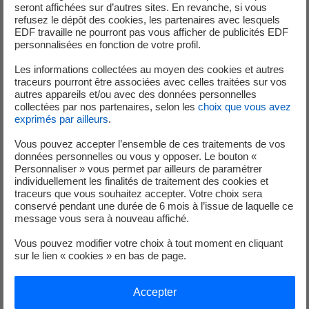
Qui dit crue dit débits conséquents, bois charriés, tout
seront affichées sur d’autres sites. En revanche, si vous
refusez le dépôt des cookies, les partenaires avec lesquels
cela sur plusieurs jours. Dès lors EDF Hydro Méditerranée
EDF travaille ne pourront pas vous afficher de publicités EDF
mobilise jour et nuit des exploitants sur ses ouvrages en
personnalisées en fonction de votre profil.
crue, avec une équipe dédiée sur la Durance qui va
Les informations collectées au moyen des cookies et autres
coordonner cet ensemble. Les équipes mobilisées vont
traceurs pourront être associées avec celles traitées sur vos
alors optimiser la gestion en temps réel des débits de
autres appareils et/ou avec des données personnelles
crue sur les installations, les grands lacs, en rivière, et dans
collectées par nos partenaires, selon les
choix que vous avez
exprimés par ailleurs
.
le canal EDF.
Si le niveau de remplissage de Serre Ponçon le permet, on
Vous pouvez accepter l’ensemble de ces traitements de vos
stocke totalement ou partiellement les volumes d'eau de
données personnelles ou vous y opposer. Le bouton «
Personnaliser » vous permet par ailleurs de paramétrer
la crue. Le barrage de Serre Ponçon peut jouer ainsi un
individuellement les finalités de traitement des cookies et
rôle bénéfique d’amortisseur.
traceurs que vous souhaitez accepter. Votre choix sera
conservé pendant une durée de 6 mois à l’issue de laquelle ce
Lors des crues, est-ce que vous continuez à produire de
message vous sera à nouveau affiché.
l’électricité ?
Vous pouvez modifier votre choix à tout moment en cliquant
sur le lien « cookies » en bas de page.
F.B. : Le défi c’est de continuer à produire de l’électricité,
tout en gérant la crue, mais aussi de veiller à la continuité
Accepter
de l’alimentation en eau des populations. Pour cela nous