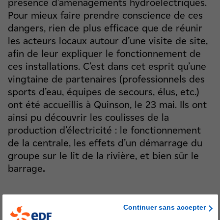
présence d’aménagements hydroélectriques.
Pour mieux faire prendre conscience de ces
dangers, rien de plus efficace que de réunir
les acteurs locaux autour d’une visite de site,
afin de leur expliquer le fonctionnement de
ces installations. C’est dans cet esprit qu’une
vingtaine de partenaires (professionnels des
sports d’eau, équipes de secours, élus, etc.)
ont été accueillis à Quinson, le 23 mai. Ils ont
ainsi pu découvrir les coulisses de la
production d’électricité : le fonctionnement
de la centrale, les effets d’un démarrage du
groupe sur le lit de la rivière, et bien sûr le
barrage
.
Continuer sans accepter
L’hydroélectricité est la première des énergies