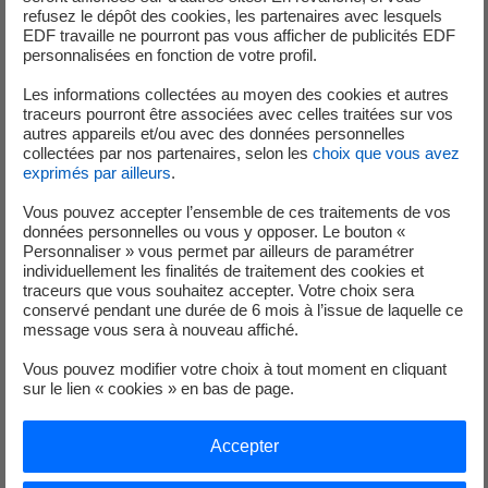
contre-courant après l’arrêt soudain d’une centrale -
refusez le dépôt des cookies, les partenaires avec lesquels
hydroélectrique.
EDF travaille ne pourront pas vous afficher de publicités EDF
personnalisées en fonction de votre profil.
Sans oublier, l’hydrocution, en cas d’entrée brutale dans
une eau froide, notamment après une exposition au soleil.
Les informations collectées au moyen des cookies et autres
« Nous constatons régulièrement des écarts par
traceurs pourront être associées avec celles traitées sur vos
autres appareils et/ou avec des données personnelles
rapport à la réglementation, comme des pêcheurs
collectées par nos partenaires, selon les
choix que vous avez
présents dans les zones interdites, des paddles dans
exprimés par ailleurs
.
les gorges de Baudinard ou encore des baignades
Vous pouvez accepter l’ensemble de ces traitements de vos
dans le lac de Quinson, en aval de la centrale, sur la
données personnelles ou vous y opposer. Le bouton «
rive droite (département des Alpes-de-Haute-
Personnaliser » vous permet par ailleurs de paramétrer
Provence) »
, précise Odile Ramel, responsable de la
individuellement les finalités de traitement des cookies et
traceurs que vous souhaitez accepter. Votre choix sera
prévention des risques sûreté chez EDF Hydro
conservé pendant une durée de 6 mois à l’issue de laquelle ce
Méditerranée.
message vous sera à nouveau affiché.
Vous pouvez modifier votre choix à tout moment en cliquant
sur le lien « cookies » en bas de page.
Une application gratuite pour pratiquer vos activités
en sécurité
Accepter
Le Verdon, tout comme la Durance, leurs lacs et leurs
canaux, sont soumis à certains arrêtés préfectoraux qui