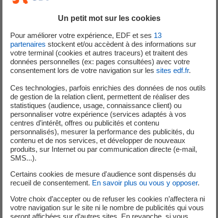
renouvelables. Souple et réactive, la production
Un petit mot sur les cookies
hydraulique permet de répondre quasi-instantanément
aux besoins énergétiques. Cette réactivité peut se
Pour améliorer votre expérience, EDF et ses
13
partenaires
stockent et/ou accèdent à des informations sur
traduire par de rapides variations du niveau des cours
votre terminal (cookies et autres traceurs) et traitent des
d’eau à l’aval des barrages et centrales hydroélectriques et
données personnelles (ex: pages consultées) avec votre
des phénomènes d’entrainement sur les lacs de retenue
consentement lors de votre navigation sur les
sites edf.fr
.
en amont.
Ces technologies, parfois enrichies des données de nos outils
Les promeneurs, baigneurs, pêcheurs, plongeurs ou
de gestion de la relation client, permettent de réaliser des
pratiquant des sports en eaux vives peuvent être
statistiques (audience, usage, connaissance client) ou
personnaliser votre expérience (services adaptés à vos
confrontés à plusieurs types de risques à proximité des
centres d’intérêt, offres ou publicités et contenu
ouvrages hydrauliques :
personnalisés), mesurer la performance des publicités, du
- Se retrouver isolés sur un ilot au milieu du cours d’eau.
contenu et de nos services, et développer de nouveaux
produits, sur Internet ou par communication directe (e-mail,
- Être emportés par l’augmentation du courant en aval
SMS...).
d’une centrale ou d’un barrage.
Certains cookies de mesure d'audience sont dispensés du
- Être entrainés par le courant ou aspirés sur les lacs de
recueil de consentement.
En savoir plus ou vous y opposer
.
retenue.
- Glisser sur les berges d’un canal.
Votre choix d’accepter ou de refuser les cookies n’affectera ni
votre navigation sur le site ni le nombre de publicités qui vous
- Être entrainés par une vague qui remonte un canal à
seront affichées sur d’autres sites. En revanche, si vous