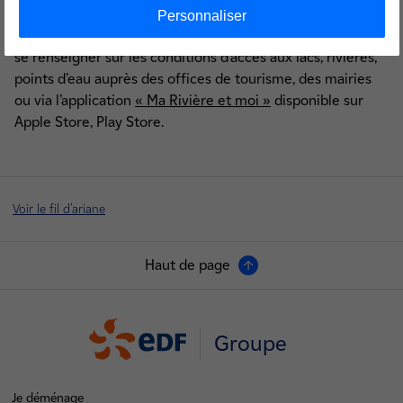
restreignent ou encadrent les usages selon les conditions.
Personnaliser
Avant de se rendre au bord de l’eau, EDF recommande de
se renseigner sur les conditions d’accès aux lacs, rivières,
points d’eau auprès des offices de tourisme, des mairies
ou via l’application
« Ma Rivière et moi »
disponible sur
Apple Store, Play Store.
Voir le fil d'ariane
Haut de page
Groupe
Je déménage