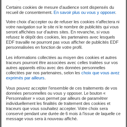
artistes français et allemands se partagerons les faces des
Certains cookies de mesure d'audience sont dispensés du
2 immenses ponts roulants qui surplombent la centrale
recueil de consentement.
En savoir plus ou vous y opposer
.
devant lesquels passent quotidiennement les nombreux
Votre choix d’accepter ou de refuser les cookies n’affectera ni
riverains et frontaliers. Au cours de l’été, nous pourrons
votre navigation sur le site ni le nombre de publicités qui vous
apercevoir ses nouvelles œuvres qui seront achevées
seront affichées sur d’autres sites. En revanche, si vous
pour les célébrations des 21 et 22 septembre à l’occasion
refusez le dépôt des cookies, les partenaires avec lesquels
EDF travaille ne pourront pas vous afficher de publicités EDF
des journées européennes du patrimoine.
personnalisées en fonction de votre profil.
Les informations collectées au moyen des cookies et autres
Les journées du patrimoine : un événement à ne pas
traceurs pourront être associées avec celles traitées sur vos
manquer !
autres appareils et/ou avec des données personnelles
collectées par nos partenaires, selon les
choix que vous avez
Un weekend de festivités avec des animations et des
exprimés par ailleurs
.
visites de sites est prévu pour marquer cet événement
exceptionnel.
Vous pouvez accepter l’ensemble de ces traitements de vos
données personnelles ou vous y opposer. Le bouton «
Au programme : visites guidées exclusives de la centrale
Personnaliser » vous permet par ailleurs de paramétrer
hydroélectrique EDF et de la passe à poissons (inscription
individuellement les finalités de traitement des cookies et
obligatoire), échanges avec des experts de Voies
traceurs que vous souhaitez accepter. Votre choix sera
conservé pendant une durée de 6 mois à l’issue de laquelle ce
Navigables de France, gestionnaire des écluses de
message vous sera à nouveau affiché.
Gambsheim, musique, visites théâtralisées,