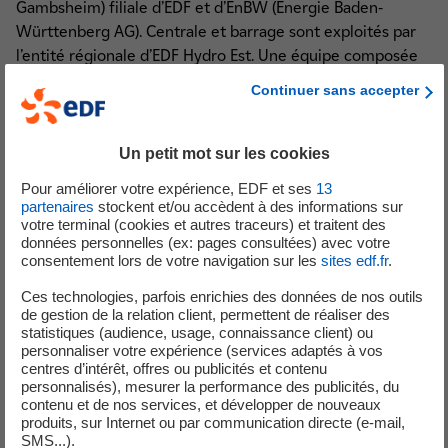
Gambsheim) filiale d’EDF et d’EnBW (Energie Baden-
Württenberg AG). Centrale et barrage sont exploités par
l’entité régionale d’EDF Hydro Est. Une équipe composée
d’une dizaine de techniciens en assure le fonctionnement
Continuer sans accepter
et la maintenance au quotidien. Equipée de 4 groupes, la
centrale produit annuellement en moyenne 650 millions
de kWh, soit l’équivalent de la consommation électrique
Un petit mot sur les cookies
annuelle d’une ville comme Strasbourg. Avec ses «
Pour améliorer votre expérience, EDF et ses
13
grandes sœurs », Ottmarsheim, Fessenheim, Vogelgrun,
partenaires
stockent et/ou accèdent à des informations sur
Marckolsheim, Rhinau, Gerstheim, Strasbourg,
votre terminal (cookies et autres traceurs) et traitent des
données personnelles (ex: pages consultées) avec votre
Gambsheim, et sa jumelle Iffezheim, elle peut fournir plus
consentement lors de votre navigation sur les
sites edf.fr
.
de la moitié de la consommation alsacienne.
Ces technologies, parfois enrichies des données de nos outils
Du street’art à la centrale
de gestion de la relation client, permettent de réaliser des
statistiques (audience, usage, connaissance client) ou
Cachée sous le pont, coincée entre les écluses du côté
personnaliser votre expérience (services adaptés à vos
français et le barrage côté allemand, cette centrale se fait
centres d’intérêt, offres ou publicités et contenu
habituellement discrète. A l’occasion de ses 50 ans, CERGA
personnalisés), mesurer la performance des publicités, du
contenu et de nos services, et développer de nouveaux
a missionné le collectif d’art urbain contemporain et de
produits, sur Internet ou par communication directe (e-mail,
graffiti « COLORS Urban Art » pour mieux la révéler. 4
SMS...).