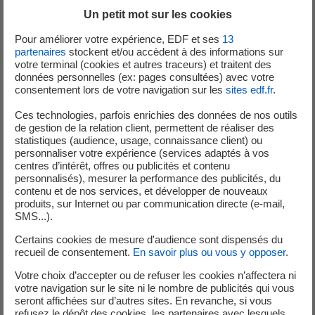
naturel.
Un petit mot sur les cookies
participer aux enjeux de décarbonation en
Pour améliorer votre expérience, EDF et ses
13
proposer une activité physique douce : les
partenaires
stockent et/ou accèdent à des informations sur
différents circuits se pratiquent à vélo ou en
votre terminal (cookies et autres traceurs) et traitent des
données personnelles (ex: pages consultées) avec votre
randonnée, et permette aux familles des usages
consentement lors de votre navigation sur les
sites edf.fr
.
de mobilités décarbonées tout en favorisant une
activité physique !
Ces technologies, parfois enrichies des données de nos outils
de gestion de la relation client, permettent de réaliser des
statistiques (audience, usage, connaissance client) ou
personnaliser votre expérience (services adaptés à vos
Après avoir conquis les territoires de Kembs, Vogelgrun,
centres d’intérêt, offres ou publicités et contenu
Rhinau et Strasbourg, les Trésors du Rhin inaugurent en
personnalisés), mesurer la performance des publicités, du
2025 deux nouveaux parcours transfrontaliers à
contenu et de nos services, et développer de nouveaux
produits, sur Internet ou par communication directe (e-mail,
Gambsheim.
SMS...).
Certains cookies de mesure d'audience sont dispensés du
recueil de consentement.
En savoir plus ou vous y opposer
.
2 nouveaux parcours franco-
Votre choix d’accepter ou de refuser les cookies n’affectera ni
allemands à Gambsheim
votre navigation sur le site ni le nombre de publicités qui vous
seront affichées sur d’autres sites. En revanche, si vous
refusez le dépôt des cookies, les partenaires avec lesquels