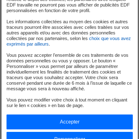
EDF travaille ne pourront pas vous afficher de publicités EDF
personnalisées en fonction de votre profil.
Les parcours « L’Aventure d’Arthur et Frieda » et « Les
Gardiens du Courant » permettront aux visiteurs
Les informations collectées au moyen des cookies et autres
traceurs pourront être associées avec celles traitées sur vos
d’explorer le territoire de Gambsheim à travers des
autres appareils et/ou avec des données personnelles
énigmes passionnantes et une histoire immersive,
collectées par nos partenaires, selon les
choix que vous avez
renforçant les liens entre les deux rives du Rhin.
exprimés par ailleurs
.
Vous pouvez accepter l’ensemble de ces traitements de vos
La Journée de la Nature, du Patrimoine et de l’Eau
données personnelles ou vous y opposer. Le bouton «
marquera officiellement le lancement des deux
Personnaliser » vous permet par ailleurs de paramétrer
individuellement les finalités de traitement des cookies et
parcours à Gambsheim avec
un programme riche et
traceurs que vous souhaitez accepter. Votre choix sera
convivial qui débutera à 9h30
avec de nombreuses
conservé pendant une durée de 6 mois à l’issue de laquelle ce
animations pour les petits et les grands devant la centrale
message vous sera à nouveau affiché.
hydroélectrique :
Vous pouvez modifier votre choix à tout moment en cliquant
sur le lien « cookies » en bas de page.
Inauguration des nouveaux circuits
"Trésors du
Rhin",
Accepter
visites de la centrale hydroélectrique (sur
inscription)
,
visite de la passe à poissons
,