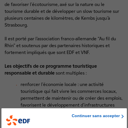
de favoriser l'écotourisme, axé sur la nature ou le
tourisme durable et de développer un slow tourisme sur
plusieurs centaines de kilomètres, de Kembs jusqu'à
Strasbourg.
Il est porté par l’association franco-allemande “Au fil du
Rhin” et soutenus par des partenaires historiques et
fortement impliqués que sont EDF et VNF.
Les objectifs de ce
programme touristique
responsable et durable
sont multiples :
renforcer l'économie locale : une activité
touristique qui fait vivre les commerces locaux,
permettent de maintenir ou de créer des emplois,
favorisent le développement d'infrastructures
telles que les pistes cyclables,
Continuer sans accepter
renouer le lien entre le grand public et le Rhin et
valoriser son patrimoine, paysager, culturel et