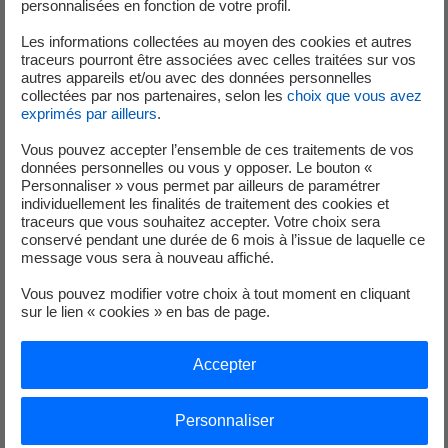
l’usine marémotrice de la Rance de 18h30 à 19h30. Réservation
personnalisées en fonction de votre profil.
au 02 99 16 37 14 et sur
www.edf.fr/la-rance
.
Les informations collectées au moyen des cookies et autres
traceurs pourront être associées avec celles traitées sur vos
autres appareils et/ou avec des données personnelles
Al Lark, préserver les mammifères marins
collectées par nos partenaires, selon les
choix que vous avez
exprimés par ailleurs
.
Al Lark est une association loi 1901, reconnue « d’intérêt
Vous pouvez accepter l’ensemble de ces traitements de vos
données personnelles ou vous y opposer. Le bouton «
général concourant à la défense de l’environnement naturel »
Personnaliser » vous permet par ailleurs de paramétrer
et basée à Cancale, en Ille-et-Vilaine. Le projet associatif s’est
individuellement les finalités de traitement des cookies et
développé autour de différents axes afin de valoriser la
traceurs que vous souhaitez accepter. Votre choix sera
conservé pendant une durée de 6 mois à l’issue de laquelle ce
sensibilisation à l’environnement marin et l’apport en
message vous sera à nouveau affiché.
connaissances scientifiques sur les espèces évoluant dans cet
environnement. Un accent est porté sur le lien intrinsèque
Vous pouvez modifier votre choix à tout moment en cliquant
sur le lien « cookies » en bas de page.
existant entre ces domaines au travers des sciences
participatives. Par ces sorties naturalistes en bateau, ses
études scientifiques, ses conférences et ses activités
Accepter
pédagogiques, Al Lark contribue tout au long de l’année à
donner à tous les publics un accès avertie à la mer.
Personnaliser