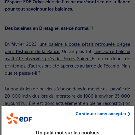
l’Espace EDF Odyssélec de l’usine marémotrice de la Rance
pour tout savoir sur les baleines.
Des baleines en Bretagne, est-ce normal ?
En février 2023,
une baleine à bosse s’était retrouvée piégée
dans l’estuaire de la Rance.
Un an plus tôt,
une autre baleine
avait été observée près de Perros-Guirec.
Et en ce début de
printemps, d'autres ont été aperçues au large de Fécamp. Mais
que se passe-t-il ?
La population de baleines à bosse dans le monde est passée de
20 000 individus lors du moratoire de 1986 à environ 35 000
aujourd’hui. Elle est donc actuellement en pleine reconstitution
et il se trouve que la Bretagne se trouve sur l’une de leurs
Continuer sans accepter
routes migratoires, qui va de l'océan Atlantique Nord-Est à
l’archipel du Cap-Vert. Comme le loup qui revient en France, les
baleines se réapproprient leur territoire. Ainsi, il n'est pas rare
Un petit mot sur les cookies