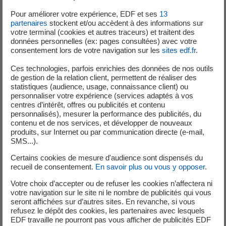
que les plus jeunes baleines fassent une halte à mi-chemin, dans
Pour améliorer votre expérience, EDF et ses
13
des zones plus tempérées où la nourriture en poissons et
partenaires
stockent et/ou accèdent à des informations sur
planctons est abondante. Conséquence, les observations de
votre terminal (cookies et autres traceurs) et traitent des
données personnelles (ex: pages consultées) avec votre
baleine sont plus fréquentes.
consentement lors de votre navigation sur les
sites edf.fr
.
Ces technologies, parfois enrichies des données de nos outils
Une conférence le vendredi 24 mai
de gestion de la relation client, permettent de réaliser des
statistiques (audience, usage, connaissance client) ou
personnaliser votre expérience (services adaptés à vos
Léanne Carpentier et Alexia Poltini, toutes deux en Service
centres d’intérêt, offres ou publicités et contenu
personnalisés), mesurer la performance des publicités, du
Civique au sein de l’association Al Lark et respectivement
contenu et de nos services, et développer de nouveaux
ingénieure en bio-informatique, et licenciée en biologie des
produits, sur Internet ou par communication directe (e-mail,
organismes, interviendront lors de la Fête de la nature pour
SMS...).
partager leurs connaissances sur les baleines, nous présenter
Certains cookies de mesure d'audience sont dispensés du
les espèces visibles en Bretagne, leurs routes migratoires ainsi
recueil de consentement.
En savoir plus ou vous y opposer
.
que les menaces qui pèsent sur ces populations. Elles
Votre choix d’accepter ou de refuser les cookies n’affectera ni
reviendront également sur des cas d’observation locaux.
votre navigation sur le site ni le nombre de publicités qui vous
seront affichées sur d’autres sites. En revanche, si vous
refusez le dépôt des cookies, les partenaires avec lesquels
Conférence : vendredi 24 mai, à l’Espace EDF Odyssélec de
EDF travaille ne pourront pas vous afficher de publicités EDF