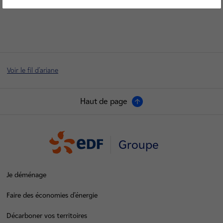
Voir le fil d'ariane
Haut de page
Groupe
Je déménage
Faire des économies d’énergie
Décarboner vos territoires