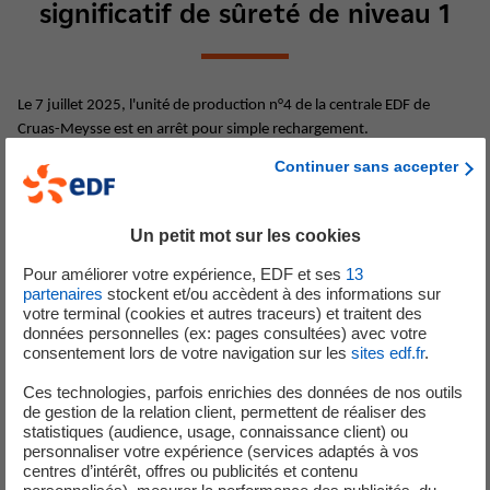
significatif de sûreté de niveau 1
Le 7 juillet 2025, l'unité de production n°4 de la centrale EDF de
Cruas-Meysse est en arrêt pour simple rechargement.
Dans ce cadre, des essais périodiques sur des matériels doivent être
Continuer sans accepter
réalisés. L’un d’entre eux inclue des tests d’étanchéité sur un
équipement.
Lors de la préparation de cet essai, un salarié a constaté qu’un robinet
Un petit mot sur les cookies
de l’équipement concerné était en position ouverte, alors qu’il aurait
Pour améliorer votre expérience, EDF et ses
13
dû être fermé. Après en avoir informé le service conduite, le salarié a
partenaires
stockent et/ou accèdent à des informations sur
immédiatement corrigé la position du robinet en le refermant.
votre terminal (cookies et autres traceurs) et traitent des
données personnelles (ex: pages consultées) avec votre
L’analyse de l’événement a révélé que ce robinet n’avait pas été
consentement lors de votre navigation sur les
sites edf.fr
.
refermé depuis la dernière intervention . Son maintien en position
Ces technologies, parfois enrichies des données de nos outils
ouverte au-delà du délai autorisé par les Spécifications Techniques
de gestion de la relation client, permettent de réaliser des
d’Exploitation (STE) constitue un écart aux règles d’exploitation.
statistiques (audience, usage, connaissance client) ou
personnaliser votre expérience (services adaptés à vos
Cet événement, qui n’a eu aucune conséquence sur la sûreté des
centres d’intérêt, offres ou publicités et contenu