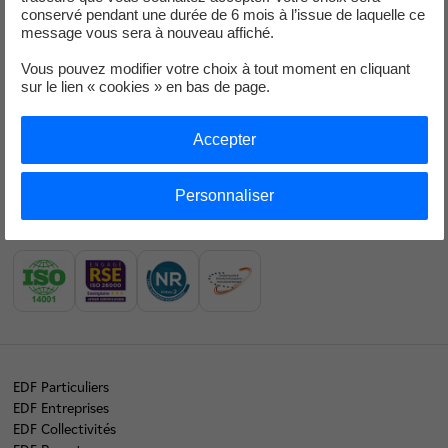
conservé pendant une durée de 6 mois à l’issue de laquelle ce
Nos offres d’énergie entreprises
message vous sera à nouveau affiché.
Contacts
Vous pouvez modifier votre choix à tout moment en cliquant
sur le lien « cookies » en bas de page.
EDF en bref
Notre mix électrique
Accepter
Nos résultats financiers
Personnaliser
Nous rejoindre
Nos labels
EDF Particuliers
EDF Entreprises
EDF Collectivités