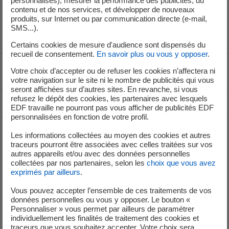
personnalisés), mesurer la performance des publicités, du
installations, a été déclaré le 09 juillet 2025 à l’Autorité de sûreté
contenu et de nos services, et développer de nouveaux
nucléaire et de radioprotection (ASNR) au niveau 1 de l’échelle INES,
produits, sur Internet ou par communication directe (e-mail,
qui en compte 7.
SMS...).
Certains cookies de mesure d'audience sont dispensés du
recueil de consentement.
En savoir plus ou vous y opposer
.
Votre choix d’accepter ou de refuser les cookies n’affectera ni
Voir le fil d'ariane
votre navigation sur le site ni le nombre de publicités qui vous
seront affichées sur d’autres sites. En revanche, si vous
refusez le dépôt des cookies, les partenaires avec lesquels
Haut de page
EDF travaille ne pourront pas vous afficher de publicités EDF
personnalisées en fonction de votre profil.
Les informations collectées au moyen des cookies et autres
traceurs pourront être associées avec celles traitées sur vos
Groupe
autres appareils et/ou avec des données personnelles
collectées par nos partenaires, selon les
choix que vous avez
exprimés par ailleurs
.
Je déménage
Vous pouvez accepter l’ensemble de ces traitements de vos
données personnelles ou vous y opposer. Le bouton «
Faire des économies d’énergie
Personnaliser » vous permet par ailleurs de paramétrer
individuellement les finalités de traitement des cookies et
Décarboner vos territoires
traceurs que vous souhaitez accepter. Votre choix sera