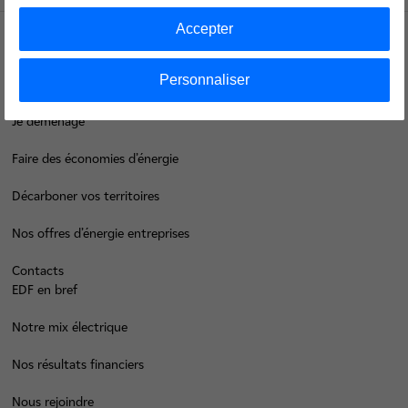
Accepter
Groupe
Personnaliser
Je déménage
Faire des économies d’énergie
Décarboner vos territoires
Nos offres d’énergie entreprises
Contacts
EDF en bref
Notre mix électrique
Nos résultats financiers
Nous rejoindre