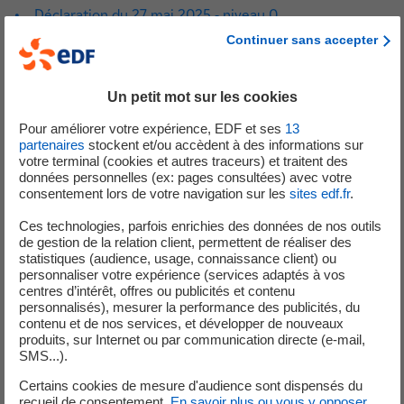
• Déclaration du 27 mai 2025 - niveau 0
Le 7 mai 2025, lors de la réalisation d’une analyse sur un
Continuer sans accepter
chargeur alimentant un coffret électrique de l’unité de
production n°2 ayant entraîné des critères de test de
Un petit mot sur les cookies
fonctionnement non conforme la veille, celui-ci avait fait
l’objet d’un remplacement en 2019 à n’avait pas été câblé
Pour améliorer votre expérience, EDF et ses
13
de manière conforme. Cela conduit à rendre, à postériori,
partenaires
stockent et/ou accèdent à des informations sur
votre terminal (cookies et autres traceurs) et traitent des
certains critères de test annuel de fonctionnement non
données personnelles (ex: pages consultées) avec votre
conforme depuis son remplacement.
consentement lors de votre navigation sur les
sites edf.fr
.
Ces technologies, parfois enrichies des données de nos outils
• Déclaration du 30 mai 2025 - niveau 1
de gestion de la relation client, permettent de réaliser des
Un article dédié a été publié
ici
statistiques (audience, usage, connaissance client) ou
personnaliser votre expérience (services adaptés à vos
centres d’intérêt, offres ou publicités et contenu
personnalisés), mesurer la performance des publicités, du
RADIOPROTECTION
contenu et de nos services, et développer de nouveaux
produits, sur Internet ou par communication directe (e-mail,
1 événement significatif radioprotection de niveau 0, sans
SMS...).
conséquence réelle sur la santé du personnel, a été
Certains cookies de mesure d'audience sont dispensés du
déclaré par la direction de la centrale du Blayais à
recueil de consentement.
En savoir plus ou vous y opposer
.