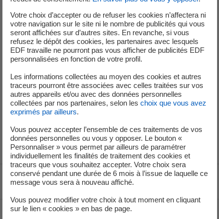
l’Autorité de sûreté nucléaire entre le 1er et le 31 mai
Votre choix d’accepter ou de refuser les cookies n’affectera ni
2025.
votre navigation sur le site ni le nombre de publicités qui vous
seront affichées sur d’autres sites. En revanche, si vous
refusez le dépôt des cookies, les partenaires avec lesquels
EDF travaille ne pourront pas vous afficher de publicités EDF
• Déclaration du 26 mai 2025 - niveau 0
personnalisées en fonction de votre profil.
Le 21 mai 2025, lors de son second accès en zone
contrôlée de la journée, un intervenant s’aperçoit de l’oubli
Les informations collectées au moyen des cookies et autres
traceurs pourront être associées avec celles traitées sur vos
de son dosimètre à lecture différé. Il est reconduit au
autres appareils et/ou avec des données personnelles
vestiaire par le gardien de zone. Cet intervenant effectue
collectées par nos partenaires, selon les
choix que vous avez
alors deux autres entrées consécutives en zone contrôlée,
exprimés par ailleurs
.
toujours sans son dosimètre à lecture différée.
Vous pouvez accepter l’ensemble de ces traitements de vos
données personnelles ou vous y opposer. Le bouton «
Personnaliser » vous permet par ailleurs de paramétrer
individuellement les finalités de traitement des cookies et
traceurs que vous souhaitez accepter. Votre choix sera
conservé pendant une durée de 6 mois à l’issue de laquelle ce
Voir le fil d'ariane
message vous sera à nouveau affiché.
Vous pouvez modifier votre choix à tout moment en cliquant
sur le lien « cookies » en bas de page.
Haut de page