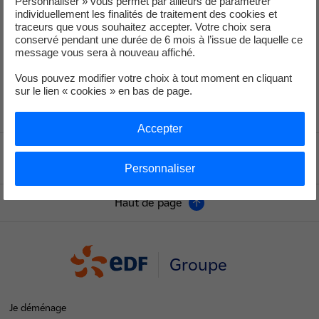
Personnaliser » vous permet par ailleurs de paramétrer
puissance était en défaut, entraînant des décalages de mesure
individuellement les finalités de traitement des cookies et
depuis la salle de commande. Ce capteur a été remplacé et les essais
traceurs que vous souhaitez accepter. Votre choix sera
ont pu être ensuite réalisés de manière conforme. Cet événement
conservé pendant une durée de 6 mois à l’issue de laquelle ce
message vous sera à nouveau affiché.
n'a pas eu de conséquence sur la sûreté des installations. En effet,
les autres capteurs et toutes les protections du réacteur sont restés
Vous pouvez modifier votre choix à tout moment en cliquant
opérationnels.
sur le lien « cookies » en bas de page.
Accepter
Voir le fil d'ariane
Personnaliser
Haut de page
Groupe
Je déménage