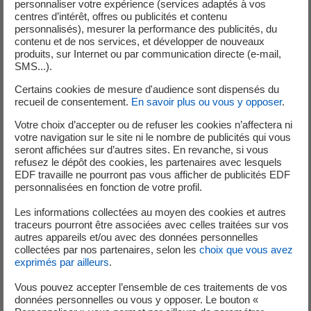
personnaliser votre expérience (services adaptés à vos
centres d’intérêt, offres ou publicités et contenu
*
Le circuit de refroidissement intermédiaire (RRI) d’une centrale nucléaire
personnalisés), mesurer la performance des publicités, du
contenu et de nos services, et développer de nouveaux
permet de refroidir, en fonctionnement normal comme en situation
produits, sur Internet ou par communication directe (e-mail,
accidentelle, l'ensemble des matériels et fluides des systèmes auxiliaires et
SMS...).
de sauvegarde du réacteur. Le circuit RRI, composé de deux voies
Certains cookies de mesure d'audience sont dispensés du
redondantes (voie A et B), est situé principalement à l'extérieur de l'enceinte
recueil de consentement.
En savoir plus ou vous y opposer
.
de confinement.
Votre choix d’accepter ou de refuser les cookies n’affectera ni
votre navigation sur le site ni le nombre de publicités qui vous
**
Les spécifications techniques d’exploitation (STE) sont un recueil de
seront affichées sur d’autres sites. En revanche, si vous
règles approuvées par l’ASNR qui définissent le domaine autorisé de
refusez le dépôt des cookies, les partenaires avec lesquels
fonctionnement de l’installation et les prescriptions de conduite des
EDF travaille ne pourront pas vous afficher de publicités EDF
personnalisées en fonction de votre profil.
réacteurs associées. Elles prescrivent notamment les délais de réparation
en cas d’indisponibilité des systèmes requis pour assurer la sûreté des
Les informations collectées au moyen des cookies et autres
réacteurs
traceurs pourront être associées avec celles traitées sur vos
autres appareils et/ou avec des données personnelles
collectées par nos partenaires, selon les
choix que vous avez
exprimés par ailleurs
.
28 novembre 2025
(niveau 0)
Lors d'un essai périodique dit "bilan thermique" réalisé sur l'unité n°1
Vous pouvez accepter l’ensemble de ces traitements de vos
en fonctionnement, les équipes ont identifié qu'un capteur de
données personnelles ou vous y opposer. Le bouton «