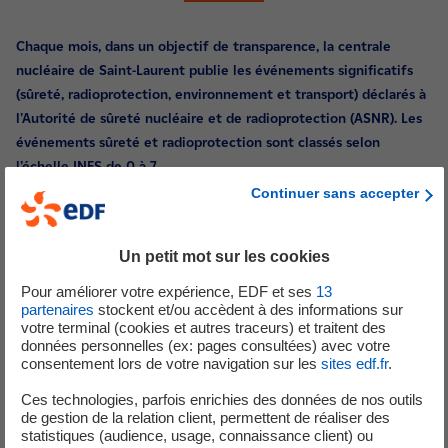
Chaque mois, dans un objectif de transparence, la centrale
nucléaire de Saint-Laurent publie les événements significatifs
(sûreté, radioprotection, environnement et transport) déclarés à
l'Autorité de sûreté nucléaire et de radioprotection (ASNR). Les
événements sûreté et radioprotection sont classés selon
l'échelle INES de 0 à 7.
Continuer sans accepter
Sûreté
24 novembre 2025
(niveau 0)
Un petit mot sur les cookies
Lors d'une activité de nettoyage d'un échangeur thermique du
Pour améliorer votre expérience, EDF et ses
13
circuit de refroidissement intermédiaire* de l'unité n°1, les
partenaires
stockent et/ou accèdent à des informations sur
intervenants ont constaté qu'un écrou qui maintient l'échangeur
votre terminal (cookies et autres traceurs) et traitent des
données personnelles (ex: pages consultées) avec votre
fermé a été trop serré et a déformé la fixation. Par conséquent,
consentement lors de votre navigation sur les
sites edf.fr
.
l'opération de nettoyage n'a pas pu être réalisée conformément aux
Spécifications Techniques d'Exploitation**. Dans l'attente d'une
Ces technologies, parfois enrichies des données de nos outils
de gestion de la relation client, permettent de réaliser des
intervention mécanique sur la fixation, un nettoyage chimique a été
statistiques (audience, usage, connaissance client) ou
réalisé.