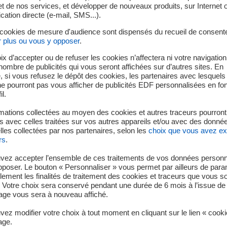
t de nos services, et développer de nouveaux produits, sur Internet 
ur la sûreté de l’installation ni sur l’environnement. Il a été dé
tion directe (e-mail, SMS...).
on (ASNR) le 8 août 2025 au niveau 0, en dessous de l’échelle IN
 cookies de mesure d'audience sont dispensés du recueil de consent
r plus ou vous y opposer
.
st à l’arrêt pour maintenance programmée. Le transport d’une po
programmé. Initialement prévu en conteneur, le transport a fin
ix d’accepter ou de refuser les cookies n’affectera ni votre navigation
 visite terrain, un intervenant constate que le mode de transpor
e nombre de publicités qui vous seront affichées sur d’autres sites. En
 si vous refusez le dépôt des cookies, les partenaires avec lesquel
non-conformité constitue un écart même si l’activité n’a pas e
 ne pourront pas vous afficher de publicités EDF personnalisées en fo
 été déclaré à l'Autorité de Sûreté Nucléaire et de Radioprotect
il.
.
mations collectées au moyen des cookies et autres traceurs pourront
 avec celles traitées sur vos autres appareils et/ou avec des donné
ités 1 et 5 sont à l’arrêt pour maintenance programmée. Les 4 a
les collectées par nos partenaires, selon les
choix que vous avez e
encrassement des prégrilles (qui précèdent les tambours filtran
rs
.
és 2 et 6, fait entrer le site en vigilance « colmatants ». Le 10 ao
vez accepter l’ensemble de ces traitements de vos données personn
s d'un tambour filtrant de la tranche 3 provoque l'entrée en ph
pposer. Le bouton « Personnaliser » vous permet par ailleurs de para
 CRF amènent aux baisses préventives de puissance de l’unité
llement les finalités de traitement des cookies et traceurs que vous s
à 65% entre 18h00 et 23h24. Malgré cela, l’arrivée massive de c
 Votre choix sera conservé pendant une durée de 6 mois à l’issue de 
ge vous sera à nouveau affiché.
teurs (AAR) des unités 4, 2, 3 à 23h29, 23h42 et 23h47 et l’Ar
Entre temps, un Plan d’Appui Mobilisation Gréement pour Assista
ez modifier votre choix à tout moment en cliquant sur le lien « cook
our appuyer les équipes de conduite dans la gestion de la situat
age.