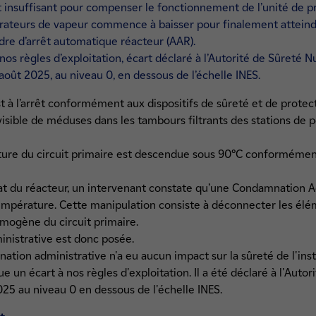
t insuffisant pour compenser le fonctionnement de l’unité de 
érateurs de vapeur commence à baisser pour finalement atteindr
dre d’arrêt automatique réacteur (AAR).
os règles d’exploitation, écart déclaré à l’Autorité de Sûreté N
août 2025, au niveau 0, en dessous de l’échelle INES.
st à l’arrêt conformément aux dispositifs de sûreté et de protect
isible de méduses dans les tambours filtrants des stations de 
ature du circuit primaire est descendue sous 90°C conformément
état du réacteur, un intervenant constate qu’une Condamnation Ad
empérature. Cette manipulation consiste à déconnecter les élé
omogène du circuit primaire.
inistrative est donc posée.
tion administrative n'a eu aucun impact sur la sûreté de l'insta
 un écart à nos règles d'exploitation. Il a été déclaré à l'Autor
25 au niveau 0 en dessous de l'échelle INES.