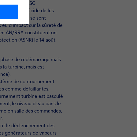
es réservoirs ASG
pe conduite décide de les
A). Ces 4 AAR se sont
 eu d'impact sur la sûreté de
és en AN/RRA constituent un
rotection (ASNR) le 14 août
en phase de redémarrage mais
 la turbine, mais est
nce).
 système de contournement
ées comme défaillantes.
ournement turbine est basculé
ment, le niveau d'eau dans le
rme en salle des commandes,
r.
quent le déclenchement des
es générateurs de vapeurs