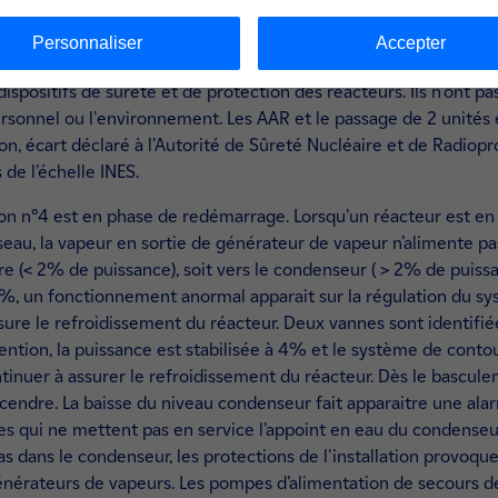
’AN/GV (Arrêt Normal sur Générateur de Vapeur), les niveaux d
Générateurs de vapeur) des unités 3 et 4 étant trop bas, l’équi
Personnaliser
Accepter
Normal sur circuit de Refroidissement du Réacteur à l'Arrêt RR
positifs de sûreté et de protection des réacteurs. Ils n'ont pas
u personnel ou l'environnement. Les AAR et le passage de 2 unit
ion, écart déclaré à l’Autorité de Sûreté Nucléaire et de Radiop
de l’échelle INES.
ction n°4 est en phase de redémarrage. Lorsqu’un réacteur est 
seau, la vapeur en sortie de générateur de vapeur n’alimente pas
re (< 2% de puissance), soit vers le condenseur ( > 2% de puissa
 9%, un fonctionnement anormal apparait sur la régulation du
sure le refroidissement du réacteur. Deux vannes sont identifi
ention, la puissance est stabilisée à 4% et le système de cont
ntinuer à assurer le refroidissement du réacteur. Dès le bascule
ndre. La baisse du niveau condenseur fait apparaitre une ala
es qui ne mettent pas en service l’appoint en eau du condenseu
 bas dans le condenseur, les protections de l'installation provo
nérateurs de vapeurs. Les pompes d’alimentation de secours d