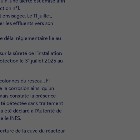
juin, une alerte est émise afin
ction n°1.
envisagée. Le 11 juillet,
er les effluents vers son
 le délai réglementaire lie au
r la sûreté de l’installation
tection le 31 juillet 2025 au
 colonnes du réseau JPI
e la corrosion ainsi qu’un
mais constate la présence
 été détectée sans traitement
 a été déclaré à l’Autorité de
elle INES.
erture de la cuve du réacteur,