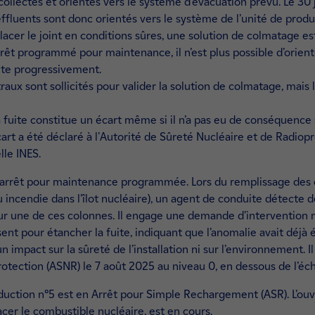
 collectés et orientés vers le système d’évacuation prévu. Le 30 
s effluents sont donc orientés vers le système de l’unité de produ
lacer le joint en conditions sûres, une solution de colmatage est 
arrêt programmé pour maintenance, il n’est plus possible d’orient
uite progressivement.
ntraux sont sollicités pour valider la solution de colmatage, mais
fuite constitue un écart même si il n’a pas eu de conséquence su
art a été déclaré à l'Autorité de Sûreté Nucléaire et de Radiopro
lle INES.
t à l’arrêt pour maintenance programmée. Lors du remplissage des
u incendie dans l’îlot nucléaire), un agent de conduite détecte d
ur une de ces colonnes. Il engage une demande d’intervention 
ent pour étancher la fuite, indiquant que l’anomalie avait déjà
 impact sur la sûreté de l’installation ni sur l’environnement. Il
rotection (ASNR) le 7 août 2025 au niveau 0, en dessous de l’éch
oduction n°5 est en Arrêt pour Simple Rechargement (ASR). L’ouv
cer le combustible nucléaire, est en cours.