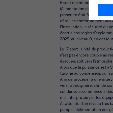
6 sont maintenues en l’état d
(Alimentation de Secours des 
passer en état AN/RRA (Arrêt 
déroulés conformément aux dis
l'installation, la sécurité d
écart à nos règles d’exploitat
2025, au niveau 0, en dessous 
Le 17 août, l’unité de produ
n’est pas encore couplé au ré
évacuée, soit vers l’atmosphè
Alors que la puissance est à
turbine au condenseur, qui as
Afin de procéder à une interv
vers l’atmosphère, afin de co
condenseur commence à desce
mal interprétée par les équip
A l’atteinte d’un niveau très
pompes d’alimentation des gé