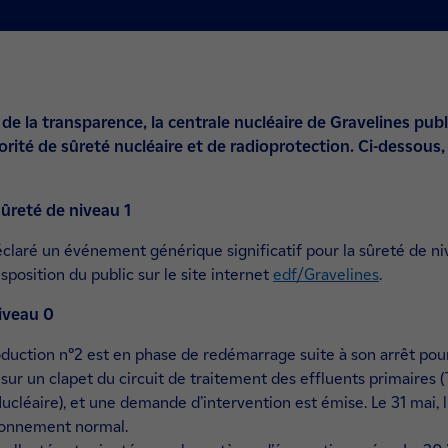
de la transparence, la centrale nucléaire de Gravelines pub
utorité de sûreté nucléaire et de radioprotection. Ci-dessou
ûreté de niveau 1
éclaré un événement générique significatif pour la sûreté de ni
isposition du public sur le site internet
edf/Gravelines
.
iveau 0
oduction n°2 est en phase de redémarrage suite à son arrêt po
sur un clapet du circuit de traitement des effluents primaires (
cléaire), et une demande d’intervention est émise. Le 31 mai, l
ionnement normal.