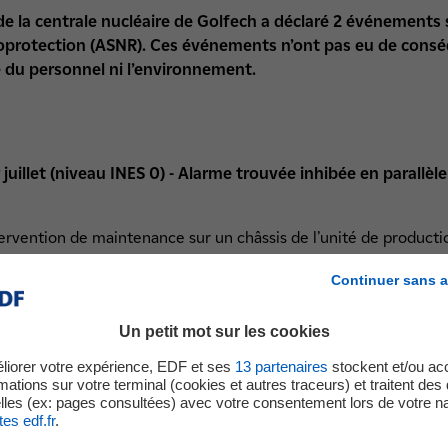
n de la centrale nucléaire de Golfech a déclaré 2 événements s
oprotection (ASNR). Ces événements n’ont pas eu de conséq
té du personnel ni l’environnement.
uillet (niveau INES 0) - Alarme trouvée inhibée en parallèle
ntervention de maintenance sur un châssis de l’unité de product
mesure de l’activité des générateurs de vapeur est détectée.
Continuer sans a
isée la veille dans le cadre d'une activité de rinçage de ligne et 
Un petit mot sur les cookies
 la centrale ont procédé à la désinhibition de la chaîne.
liorer votre expérience, EDF et ses
13
partenaires
stockent et/ou ac
mations sur votre terminal (cookies et autres traceurs) et traitent de
lles (ex: pages consultées) avec votre consentement lors de votre na
 impact sur la sécurité du personnel et la sûreté des installatio
tes edf.fr
.
025 à l’Autorité de sûreté nucléaire et de radioprotection (ASNR),