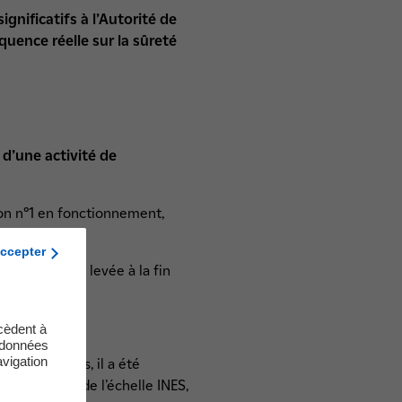
ignificatifs à l’Autorité de
uence réelle sur la sûreté
 d’une activité de
ion n°1 en fonctionnement,
ccepter
aurait dû être levée à la fin
cèdent à
s données
vigation
ns. Toutefois, il a été
 au niveau 0 de l’échelle INES,