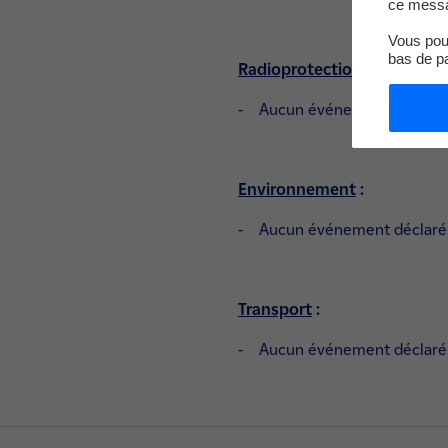
ce messa
Vous pouv
bas de p
Radioprotection
:
- Aucun événement déclaré
Environnement
:
- Aucun événement déclaré
Transport
:
- Aucun événement déclaré