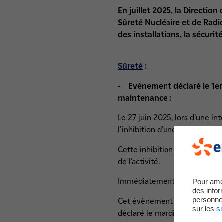
En juillet 2025, la Directio
Sûreté Nucléaire et de Radi
des installations, la sécuri
Sûreté
:
- Evénement déclaré le 1er j
maintenance :
Le 27 juin 2025, lors d’une i
l'inhibition d’une chaîne de 
Cette inhibition avait été réal
de l’activité.
Immédiatement, les équipes de
Pour amé
des infor
personne
Cet évènement n’a pas eu aucun
sur les
si
déclaré le mardi 1er juillet 2