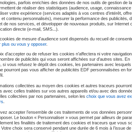
ologies, parfois enrichies des données de nos outils de gestion de la 
ermettent de réaliser des statistiques (audience, usage, connaissance 
iser votre expérience (services adaptés à vos centres d’intérêt, offr
s et contenu personnalisés), mesurer la performance des publicités, 
uillet (niveau INES 0) - Intervention sur un tableau électri
t de nos services, et développer de nouveaux produits, sur Internet 
s matériels :
tion directe (e-mail, SMS...).
 cookies de mesure d'audience sont dispensés du recueil de consent
ans le cadre d’une modification, des essais de requalification d
r plus ou vous y opposer
.
 tableau électrique de l’unité de production n° 2 de la centrale,
ix d’accepter ou de refuser les cookies n’affectera ni votre navigation
e nombre de publicités qui vous seront affichées sur d’autres sites. En
 si vous refusez le dépôt des cookies, les partenaires avec lesquel
 tension, un intervenant génère un court-circuit au niveau du t
 ne pourront pas vous afficher de publicités EDF personnalisées en fo
matériels dont un système de filtration de la voie requise (SFI*).
il.
ments générés par la perte du tableau électrique a pu être lev
mations collectées au moyen des cookies et autres traceurs pourront
 avec celles traitées sur vos autres appareils et/ou avec des donné
t.
les collectées par nos partenaires, selon les
choix que vous avez e
rs
.
 impact sur la sécurité du personnel et la sûreté des installatio
 2025 à l’Autorité de sûreté nucléaire et de radioprotection (ASN
vez accepter l’ensemble de ces traitements de vos données personn
pposer. Le bouton « Personnaliser » vous permet par ailleurs de para
llement les finalités de traitement des cookies et traceurs que vous s
 Votre choix sera conservé pendant une durée de 6 mois à l’issue de 
iltrer l’eau brute servant aux systèmes de refroidissement de certains équi