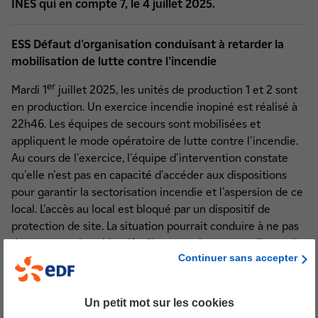
INES qui en compte 7, le 4 juillet 2025.
ESS Défaut d'organisation conduisant à retarder la
mobilisation de lutte contre l'incendie
er
Mardi 1
juillet 2025, les unités de production 1 et 2 sont
en production. Un exercice incendie inopiné est réalisé à
22h46. Les équipes de secours sont mobilisées et
appliquent le mode opératoire de lutte contre l'incendie.
Au cours de l'exercice, l'équipe d'intervention constate
qu'elle n'est pas en capacité d'accéder aux dispositions
pour garantir la sectorisation incendie et l'aspersion de ce
local. L'accès au local est bloqué par un dispositif de
protection de site. La situation pourrait conduire à ne pas
de respecter les objectifs d'intervention en cas d’incendie
Continuer sans accepter
avéré.
En raison des difficultés d'accès conduisant à retarder
la mobilisation de lutte contre l'incendie, la direction
Un petit mot sur les cookies
du site de Flamanville 1&2 a déclaré un événement