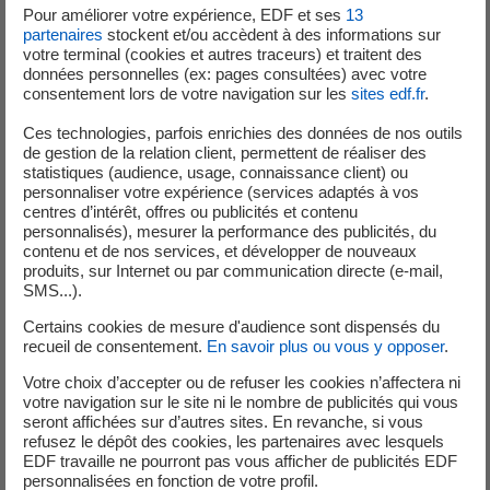
Pour améliorer votre expérience, EDF et ses
13
significatif sûreté de niveau 0 sur l'échelle INES qui en
partenaires
stockent et/ou accèdent à des informations sur
compte 7, le 8 juillet 2025
votre terminal (cookies et autres traceurs) et traitent des
données personnelles (ex: pages consultées) avec votre
consentement lors de votre navigation sur les
sites edf.fr
.
ESS Non-respect de la procédure d’un essai
conduisant à générer l’indisponibilité, non prévue par
Ces technologies, parfois enrichies des données de nos outils
de gestion de la relation client, permettent de réaliser des
l’essai, d’une pompe d’injection de sécurité
statistiques (audience, usage, connaissance client) ou
personnaliser votre expérience (services adaptés à vos
Le 13 juillet 2025, lors de la réalisation d'un essai
centres d’intérêt, offres ou publicités et contenu
programmé sur le système d'injection de sécurité (circuit
personnalisés), mesurer la performance des publicités, du
contenu et de nos services, et développer de nouveaux
de sauvegarde) du réacteur n°2, l'équipe de quart a fermé
produits, sur Internet ou par communication directe (e-mail,
deux vannes par anticipation par rapport à la procédure.
SMS...).
Cette action a rendu indisponible une pompe d'injection
Certains cookies de mesure d'audience sont dispensés du
de sécurité basse pression durant moins de 2 minutes
recueil de consentement.
En savoir plus ou vous y opposer
.
sans être prévu par la gamme d’essais. Détecté par
Votre choix d’accepter ou de refuser les cookies n’affectera ni
l’équipe de quart elle-même avant la poursuite de l’essai,
votre navigation sur le site ni le nombre de publicités qui vous
l’installation a aussitôt été remise en conformité.
Cet
seront affichées sur d’autres sites. En revanche, si vous
événement a conduit la Direction du site à déclarer un
refusez le dépôt des cookies, les partenaires avec lesquels
EDF travaille ne pourront pas vous afficher de publicités EDF
événement significatif de sûreté de niveau 0 sur
personnalisées en fonction de votre profil.
l'échelle INES, le 17 juillet 2025.