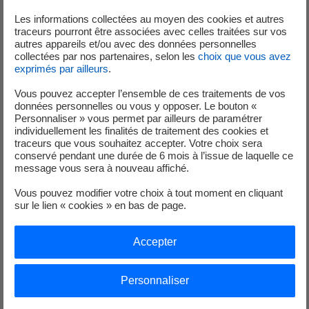
Les informations collectées au moyen des cookies et autres
traceurs pourront être associées avec celles traitées sur vos
Evénements significatifs pour l'environnement
autres appareils et/ou avec des données personnelles
collectées par nos partenaires, selon les
choix que vous avez
Déclaration d’un événement significatif
exprimés par ailleurs
.
environnement (ESE) en raison du dépassement d’une
Vous pouvez accepter l’ensemble de ces traitements de vos
limite de concentration en hydrocarbures.
données personnelles ou vous y opposer. Le bouton «
Le 27 juin 2025, le prélèvement réglementaire pour
Personnaliser » vous permet par ailleurs de paramétrer
individuellement les finalités de traitement des cookies et
l'analyse mensuelle de la teneur en hydrocarbures des
traceurs que vous souhaitez accepter. Votre choix sera
eaux pluviales est effectué et envoyé en laboratoire.
conservé pendant une durée de 6 mois à l’issue de laquelle ce
Le 8 juillet, les résultats indiquent une concentration en
message vous sera à nouveau affiché.
hydrocarbures dépassant la valeur réglementaire de 5
Vous pouvez modifier votre choix à tout moment en cliquant
mg/L. De nouveaux prélèvements sont réalisés et analysés
sur le lien « cookies » en bas de page.
avant de réouvrir le contenant de ces eaux pluviales.
Cette situation conduit la direction de la centrale de
Accepter
Flamanville 1&2 à déclarer, à l'Autorité de sûreté
nucléaire et de radioprotection (ASNR) un événement
Personnaliser
significatif pour l’environnement le 11 juillet 2025
.