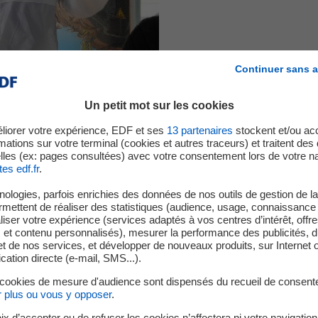
Continuer sans a
Un petit mot sur les cookies
liorer votre expérience, EDF et ses
13
partenaires
stockent et/ou ac
mations sur votre terminal (cookies et autres traceurs) et traitent de
lles (ex: pages consultées) avec votre consentement lors de votre na
tes edf.fr
.
? Quels sont les enjeux liés à la consommation et à la gestion 
pertinente et durable ? Petits et grands trouveront toutes les 
ologies, parfois enrichies des données de nos outils de gestion de la 
ermettent de réaliser des statistiques (audience, usage, connaissance 
iser votre expérience (services adaptés à vos centres d’intérêt, offr
s et contenu personnalisés), mesurer la performance des publicités, 
t de nos services, et développer de nouveaux produits, sur Internet 
tion directe (e-mail, SMS...).
 cookies de mesure d'audience sont dispensés du recueil de consent
r plus ou vous y opposer
.
ix d’accepter ou de refuser les cookies n’affectera ni votre navigation