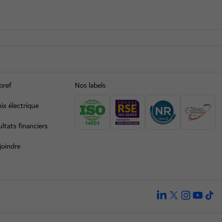
bref
Nos labels
ix électrique
ltats financiers
joindre
linkedin
twitter
instagra
yout
ti