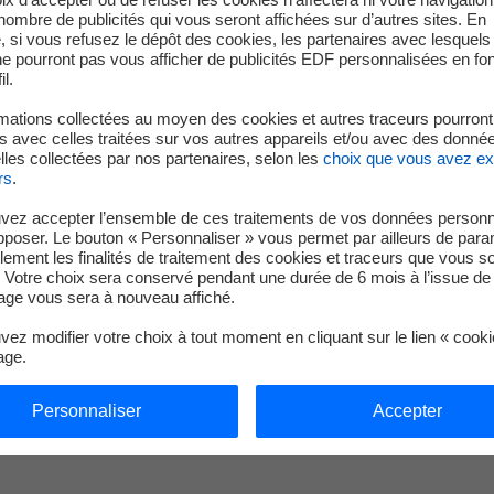
dustriels à s’investir dans le tourisme. Certains sites ont été ou
e nombre de publicités qui vous seront affichées sur d’autres sites. En
u partage de la connaissance et du savoir autour de l’électrici
 si vous refusez le dépôt des cookies, les partenaires avec lesquel
 ne pourront pas vous afficher de publicités EDF personnalisées en fo
il.
stir dans le tourisme industriel en proposant des visites dans 4
mations collectées au moyen des cookies et autres traceurs pourront
France.
 avec celles traitées sur vos autres appareils et/ou avec des donné
les collectées par nos partenaires, selon les
choix que vous avez e
 EDF peuvent également se visiter lors de journées thématiques
rs
.
ptembre ou les Journées de l’Industrie Electrique EDF en octob
vez accepter l’ensemble de ces traitements de vos données personn
pposer. Le bouton « Personnaliser » vous permet par ailleurs de para
as de la ville d’Agen, vous pouvez visiter l’espace d’inform
llement les finalités de traitement des cookies et traceurs que vous s
 Votre choix sera conservé pendant une durée de 6 mois à l’issue de 
ge vous sera à nouveau affiché.
ez modifier votre choix à tout moment en cliquant sur le lien « cook
age.
Personnaliser
Accepter