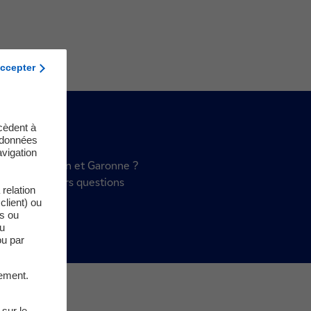
ccepter
cèdent à
s données
vigation
de l’eau en Tarn et Garonne ?
réponses à leurs questions
relation
client) ou
es ou
du
ou par
ement.
 sur le