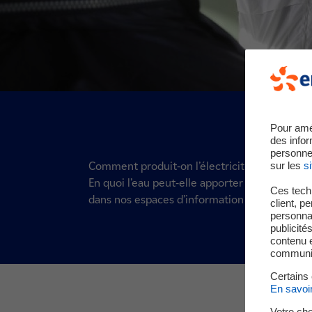
Pour amé
des infor
personne
sur les
si
Comment produit-on l’électricité hydraulique 
En quoi l’eau peut-elle apporter une réponse 
Ces techn
dans nos espaces d’information du public.
client, p
personnal
publicité
contenu e
communica
Certains
En savoi
Votre cho