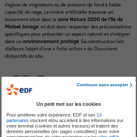
s’agisse de migrateurs ou de poissons de fond à faible
capacité de nage. La rivière artificielle traverse un
boisement situé dans la
zone Natura 2000 de l’île de
Miribel Jonage
, et doit donc respecter des préconisations
spécifiques pour présenter un aspect naturel et s’intégrer
dans un
environnement protégé
. Sa construction fait
d’ailleurs l’objet d’une « fiche action » du Document
d’objectifs du site.
Continuer sans accepter
Un petit mot sur les cookies
Pour améliorer votre expérience, EDF et ses
13
partenaires
stockent et/ou accèdent à des informations sur
votre terminal (cookies et autres traceurs) et traitent des
données personnelles (ex: pages consultées) avec votre
consentement lors de votre navigation sur les
sites edf.fr
.