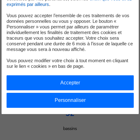
exprimés par ailleurs
.
complexes à étudier dans un grand fleuve.
Vous pouvez accepter l’ensemble de ces traitements de vos
données personnelles ou vous y opposer. Le bouton «
300
Personnaliser » vous permet par ailleurs de paramétrer
individuellement les finalités de traitement des cookies et
mètres
traceurs que vous souhaitez accepter. Votre choix sera
conservé pendant une durée de 6 mois à l’issue de laquelle ce
message vous sera à nouveau affiché.
de long
Vous pouvez modifier votre choix à tout moment en cliquant
sur le lien « cookies » en bas de page.
10
mètres
Accepter
de large
Personnaliser
32
bassins