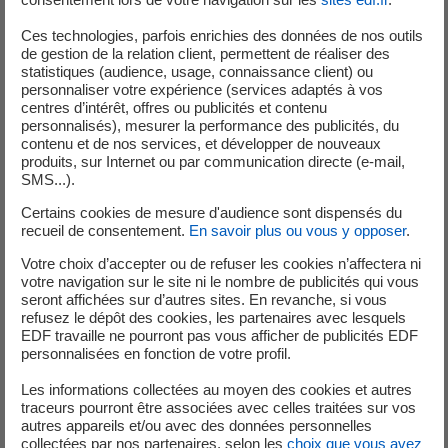
Ces technologies, parfois enrichies des données de nos outils
de gestion de la relation client, permettent de réaliser des
statistiques (audience, usage, connaissance client) ou
Un dispositif de suivi unique sur le Rhône
personnaliser votre expérience (services adaptés à vos
centres d’intérêt, offres ou publicités et contenu
personnalisés), mesurer la performance des publicités, du
Afin d’évaluer l’efficacité de l’ouvrage, un
système de
contenu et de nos services, et développer de nouveaux
suivi par vidéo
a été mis en place dans un local vitré
produits, sur Internet ou par communication directe (e-mail,
SMS...).
permettant de
visualiser le passage des poissons
. Une
caméra enregistre des images qui sont récupérées et
Certains cookies de mesure d'audience sont dispensés du
recueil de consentement.
En savoir plus ou vous y opposer
.
traitées par la Fédération Départementale pour la Pêche
et la Protection du Milieu Aquatique du Rhône
Votre choix d’accepter ou de refuser les cookies n’affectera ni
(FDAAPPMA69).
votre navigation sur le site ni le nombre de publicités qui vous
seront affichées sur d’autres sites. En revanche, si vous
refusez le dépôt des cookies, les partenaires avec lesquels
Ce suivi permet de
connaître
avec précision les
espèces
EDF travaille ne pourront pas vous afficher de publicités EDF
et le nombre de poissons
qui empruntent la rivière
personnalisées en fonction de votre profil.
artificielle. Il est ainsi possible de vérifier l’efficacité du
Les informations collectées au moyen des cookies et autres
système. C’est également un outil précieux pour acquérir
traceurs pourront être associées avec celles traitées sur vos
des
connaissances
à long terme sur la
composition et
autres appareils et/ou avec des données personnelles
l’évolution des populations de poissons du Rhône
, très
collectées par nos partenaires, selon les
choix que vous avez