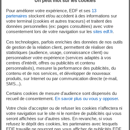
Un petit mot sur les cookies
La réalisation de ce sentier est le fruit de l’engagement
d’EDF auprès du Syndicat Mixte d’Aménagement
Pour améliorer votre expérience, EDF et ses
13
Hydraulique de la Haute Vallée de l’Aude, avec la
partenaires
stockent et/ou accèdent à des informations sur
votre terminal (cookies et autres traceurs) et traitent des
participation du Conseil Général des Pyrénées-Orientales,
données personnelles (ex: pages consultées) avec votre
pour valoriser les zones humides du bassin versant de
consentement lors de votre navigation sur les
sites edf.fr
.
l’Aude.
Ces technologies, parfois enrichies des données de nos outils
de gestion de la relation client, permettent de réaliser des
Ce nouveau sentier s’inscrit dans le prolongement des
statistiques (audience, usage, connaissance client) ou
sentiers botanique et ornithologique dédiés à
personnaliser votre expérience (services adaptés à vos
l’observation, déjà implantés près de la retenue de
centres d’intérêt, offres ou publicités et contenu
personnalisés), mesurer la performance des publicités, du
Puyvalador.
contenu et de nos services, et développer de nouveaux
produits, sur Internet ou par communication directe (e-mail,
Un Observatoire ornithologique en rive droite et ses
SMS...).
sentiers pédagogiques et ludiques jalonnés de panneaux
Certains cookies de mesure d'audience sont dispensés du
sur la découverte de l’ornithologie et la protection des
recueil de consentement.
En savoir plus ou vous y opposer
.
espèces avaient déjà fait l’objet de partenariats
Votre choix d’accepter ou de refuser les cookies n’affectera ni
précédents.
votre navigation sur le site ni le nombre de publicités qui vous
seront affichées sur d’autres sites. En revanche, si vous
Au cœur d’une Zone Naturelle d’Intérêt Écologique
refusez le dépôt des cookies, les partenaires avec lesquels
Faunistique et Floristique, les visiteurs qui emprunteront
EDF travaille ne pourront pas vous afficher de publicités EDF