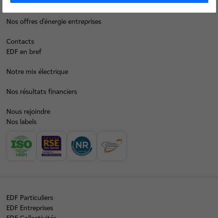
Décarboner vos territoires
Nos offres d’énergie entreprises
Contacts
EDF en bref
Notre mix électrique
Nos résultats financiers
Nous rejoindre
Nos labels
EDF Particuliers
EDF Entreprises