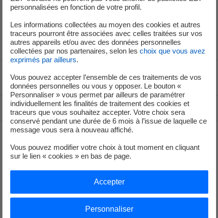
ces sentiers seront accompagnés d’une centaine
personnalisées en fonction de votre profil.
d’espèces aux noms enchanteurs (Pipit Rousseline,
Les informations collectées au moyen des cookies et autres
Alouette Lulu….).
traceurs pourront être associées avec celles traitées sur vos
autres appareils et/ou avec des données personnelles
collectées par nos partenaires, selon les
choix que vous avez
exprimés par ailleurs
.
Vous pouvez accepter l’ensemble de ces traitements de vos
Voir le fil d'ariane
données personnelles ou vous y opposer. Le bouton «
Personnaliser » vous permet par ailleurs de paramétrer
individuellement les finalités de traitement des cookies et
Haut de page
traceurs que vous souhaitez accepter. Votre choix sera
conservé pendant une durée de 6 mois à l’issue de laquelle ce
message vous sera à nouveau affiché.
Vous pouvez modifier votre choix à tout moment en cliquant
Groupe
sur le lien « cookies » en bas de page.
Je déménage
Accepter
Faire des économies d’énergie
Personnaliser