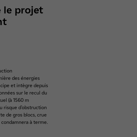
 le projet
nt
uction
emière des énergies
cipe et intègre depuis
onnées sur le recul du
tuel (à 1560 m
au risque d’obstruction
ute de gros blocs, crue
le condamnera à terme.