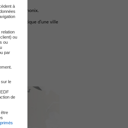
cèdent à
s, près de Chamonix.
s données
vigation
ation domestique d’une ville
relation
client) ou
es ou
du
ou par
ement.
 sur le
s EDF
nction de
 être
es
xprimés