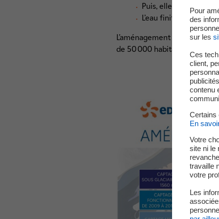
Puis, elle s’engouffre 
Pour amé
L’eau finit sa chute à 
des infor
personne
L’aménagement des Bois perme
sur les
si
de 50 000 habitants (l’équiv
Ces techn
client, p
personnal
publicité
contenu e
communica
Certains
En savoi
Votre cho
site ni l
revanche,
travaille
votre prof
Les infor
associées
personnel
par ailleu