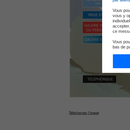
Vous pou
vous y o
individue
accepter.
ce messa
Vous pouv
bas de p
Télécharger l’image