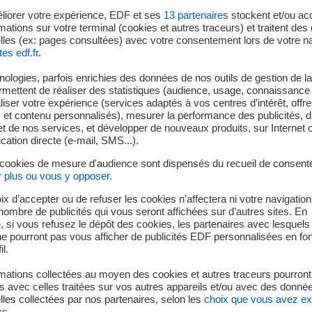
dans un puits blindé ;
liorer votre expérience, EDF et ses
13
partenaires
stockent et/ou ac
1075 mètres d’altitude, où elle est turbinée à la centrale des Boi
mations sur votre terminal (cookies et autres traceurs) et traitent de
lles (ex: pages consultées) avec votre consentement lors de votre na
t à EDF de produire chaque année l’équivalent de la consomm
tes edf.fr
.
alent d’une ville comme Chambery).
ologies, parfois enrichies des données de nos outils de gestion de la 
ermettent de réaliser des statistiques (audience, usage, connaissance 
iser votre expérience (services adaptés à vos centres d’intérêt, offr
s et contenu personnalisés), mesurer la performance des publicités, 
t de nos services, et développer de nouveaux produits, sur Internet 
tion directe (e-mail, SMS...).
 cookies de mesure d'audience sont dispensés du recueil de consent
r plus ou vous y opposer
.
ix d’accepter ou de refuser les cookies n’affectera ni votre navigation
e nombre de publicités qui vous seront affichées sur d’autres sites. En
 si vous refusez le dépôt des cookies, les partenaires avec lesquel
 ne pourront pas vous afficher de publicités EDF personnalisées en fo
il.
mations collectées au moyen des cookies et autres traceurs pourront
 avec celles traitées sur vos autres appareils et/ou avec des donné
les collectées par nos partenaires, selon les
choix que vous avez e
rs
.