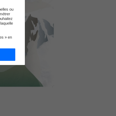
elles ou
métrer
ouhaitez
laquelle
ies » en