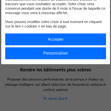
Accompagner l'essor de la mobilité électrique avec des
traceurs que vous souhaitez accepter. Votre choix sera
infrastructures de recharge intelligentes et des offres adaptées.
conservé pendant une durée de 6 mois à l’issue de laquelle ce
message vous sera à nouveau affiché.
En savoir plus
Vous pouvez modifier votre choix à tout moment en cliquant
sur le lien « cookies » en bas de page.
Accepter
Personnaliser
Rendre les bâtiments plus sobres
Proposer des solutions performantes, de la pompe à chaleur au
pilotage intelligent, qui allient réduction de l'empreinte carbone et
confort optimal.
En savoir plus