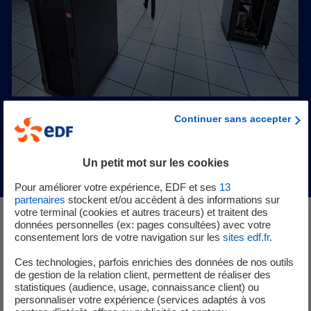
Continuer sans accepter
Un petit mot sur les cookies
Pour améliorer votre expérience, EDF et ses
13
partenaires
stockent et/ou accèdent à des informations sur
votre terminal (cookies et autres traceurs) et traitent des
données personnelles (ex: pages consultées) avec votre
L'électrification, une réponse
consentement lors de votre navigation sur les
sites edf.fr
.
concrète aux enjeux
Ces technologies, parfois enrichies des données de nos outils
de gestion de la relation client, permettent de réaliser des
climatiques
statistiques (audience, usage, connaissance client) ou
personnaliser votre expérience (services adaptés à vos