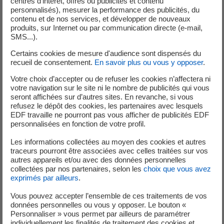
centres d’intérêt, offres ou publicités et contenu
personnalisés), mesurer la performance des publicités, du
contenu et de nos services, et développer de nouveaux
Nous développons des solutions innovantes pour
produits, sur Internet ou par communication directe (e-mail,
remplacer au quotidien les énergies fossiles par une
SMS...).
électricité bas carbone partout où c’est possible. Nos
Certains cookies de mesure d'audience sont dispensés du
solutions permettent de gagner en performance et en
recueil de consentement.
En savoir plus ou vous y opposer
.
pouvoir d'achat, de renforcer notre indépendance
Votre choix d’accepter ou de refuser les cookies n’affectera ni
énergétique et de réduire massivement les émissions de
votre navigation sur le site ni le nombre de publicités qui vous
CO
.
2
seront affichées sur d’autres sites. En revanche, si vous
refusez le dépôt des cookies, les partenaires avec lesquels
EDF travaille ne pourront pas vous afficher de publicités EDF
personnalisées en fonction de votre profil.
Les informations collectées au moyen des cookies et autres
traceurs pourront être associées avec celles traitées sur vos
autres appareils et/ou avec des données personnelles
collectées par nos partenaires, selon les
choix que vous avez
exprimés par ailleurs
.
Vous pouvez accepter l’ensemble de ces traitements de vos
données personnelles ou vous y opposer. Le bouton «
Se déplacer autrement
Personnaliser » vous permet par ailleurs de paramétrer
individuellement les finalités de traitement des cookies et