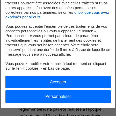
traceurs pourront être associées avec celles traitées sur vos
maintenance prévue sur le réacteur n°6 (réacteur
autres appareils et/ou avec des données personnelles
à l’arrêt), une équipe d’intervenants procède au
collectées par nos partenaires, selon les
choix que vous avez
remplacement d’un robinet et de la tuyauterie
exprimés par ailleurs
.
associée ainsi qu’à la soudure d’un manchon (petit
Vous pouvez accepter l’ensemble de ces traitements de vos
raccord métallique) sur une canalisation utilisée
données personnelles ou vous y opposer. Le bouton «
pour vidanger un réservoir contenant de l’acide
Personnaliser » vous permet par ailleurs de paramétrer
individuellement les finalités de traitement des cookies et
borique.
traceurs que vous souhaitez accepter. Votre choix sera
Tous les contrôles réalisés après les travaux
conservé pendant une durée de 6 mois à l’issue de laquelle ce
indiquent que l’installation est conforme.
message vous sera à nouveau affiché.
Le 15 janvier 2026, alors que le réacteur n°6 est en
Vous pouvez modifier votre choix à tout moment en cliquant
fonctionnement normal, un intervenant repère
sur le lien « cookies » en bas de page.
une très petite fuite sur ce même raccord lors
d’une ronde. Une demande d’intervention est
Accepter
immédiatement ouverte.
En examinant les documents liés à l’installation de
2023, le service maintenance découvre qu’une
Personnaliser
étape administrative obligatoire (une analyse
réglementaire) n’a pas été réalisée à l’époque.
Le 17 février 2026, la direction de la centrale