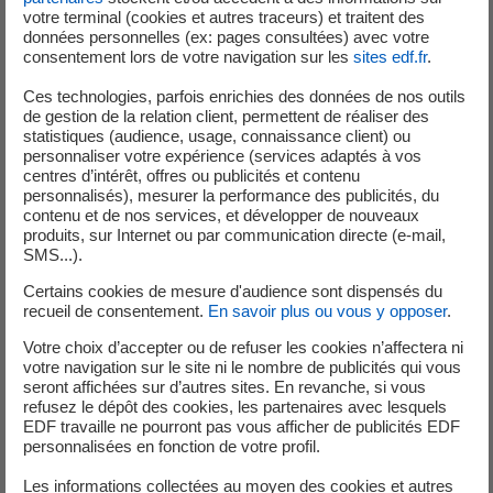
vapeur (ASG*) conditionnant le fonctionnement
votre terminal (cookies et autres traceurs) et traitent des
des motopompes et de la turbopompe ASG. 6
données personnelles (ex: pages consultées) avec votre
consentement lors de votre navigation sur les
sites edf.fr
.
secondes plus tard, la porte est rouverte et la
ventilation est de nouveau pleinement disponible.
Ces technologies, parfois enrichies des données de nos outils
Cet événement n’a pas eu d’impact sur la sûreté
de gestion de la relation client, permettent de réaliser des
statistiques (audience, usage, connaissance client) ou
des installations. Cependant, l’indisponibilité
personnaliser votre expérience (services adaptés à vos
momentanée de certains matériels de ventilation
centres d’intérêt, offres ou publicités et contenu
constitue un écart à nos règles d’exploitation. Cet
personnalisés), mesurer la performance des publicités, du
contenu et de nos services, et développer de nouveaux
écart a été déclaré à l’Autorité de Sûreté
produits, sur Internet ou par communication directe (e-mail,
Nucléaire et de Radioprotection (ASNR) le 16 mars
SMS...).
au niveau 0 de l’échelle INES. *système ASG :
Certains cookies de mesure d'audience sont dispensés du
circuit d’alimentation de secours des générateurs
recueil de consentement.
En savoir plus ou vous y opposer
.
de vapeur qui intervient en cas de défaillance du
Votre choix d’accepter ou de refuser les cookies n’affectera ni
circuit d’alimentation normale des générateurs de
votre navigation sur le site ni le nombre de publicités qui vous
vapeur pour évacuer la puissance résiduelle du
seront affichées sur d’autres sites. En revanche, si vous
cœur du réacteur et refroidir le circuit primaire.
refusez le dépôt des cookies, les partenaires avec lesquels
EDF travaille ne pourront pas vous afficher de publicités EDF
Ce circuit est équipé de plusieurs systèmes de
personnalisées en fonction de votre profil.
pompes redondantes.
Le 17 juin 2023, lors d’une opération de
Les informations collectées au moyen des cookies et autres