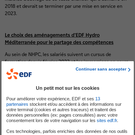
2018 et devrait se terminer par une mise en service en
2023.
Le choix des aménagements d’EDF Hydro
Méditerranée pour le partage des compétences
Au sein de NHPC, les salariés suivent un cursus de
formation depuis février 2022 et les immersions en cours
occupent une place importante dans cette
Continuer sans accepter
professionnalisation, leur permettant de s’imprégner des
pratiques d’exploitation, de maintenance et des
Un petit mot sur les cookies
dispositions sécuritaires sur des ouvrages
hydroélectriques exploités par EDF HYDRO en France.
Pour améliorer votre expérience, EDF et ses
13
partenaires
stockent et/ou accèdent à des informations sur
Avec son canal de la Durance, 16 barrages et 23 centrales
votre terminal (cookies et autres traceurs) et traitent des
données personnelles (ex: pages consultées) avec votre
repartis principalement sur les cours d’eau de la Durance
consentement lors de votre navigation sur les
sites edf.fr
.
et du Verdon, EDF Hydro Méditerranée dispose d’une
panoplie des cas pratiques pour les hydrauliciens en
Ces technologies, parfois enrichies des données de nos outils