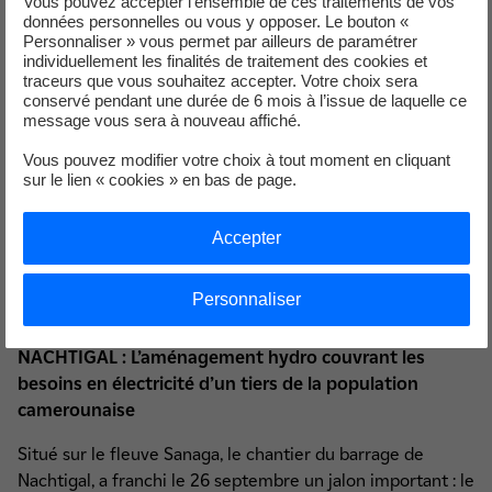
Vous pouvez accepter l’ensemble de ces traitements de vos
données personnelles ou vous y opposer. Le bouton «
Personnaliser » vous permet par ailleurs de paramétrer
individuellement les finalités de traitement des cookies et
Un petit mot sur les cookies
traceurs que vous souhaitez accepter. Votre choix sera
conservé pendant une durée de 6 mois à l’issue de laquelle ce
Vous n'avez pas accepté les cookies Youtube.
message vous sera à nouveau affiché.
Nous respectons votre choix en masquant le contenu.
Vous pouvez modifier votre choix à tout moment en cliquant
Si vous changez d'avis, il vous suffit de cliquer sur le bouton «
sur le lien « cookies » en bas de page.
Accepter » pour pouvoir consulter la vidéo.
Accepter
Accepter
Personnaliser
NACHTIGAL : L’aménagement hydro couvrant les
besoins en électricité d’un tiers de la population
camerounaise
Situé sur le fleuve Sanaga, le chantier du barrage de
Nachtigal, a franchi le 26 septembre un jalon important : le