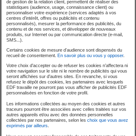
de gestion de la relation client, permettent de réaliser des
herbe. Les aménagements de la basse Durance ont été
statistiques (audience, usage, connaissance client) ou
choisis pour référence, présentant des similitudes avec
personnaliser votre expérience (services adaptés à vos
l’aménagement de Nachtigal en cours de construction : les
centres d’intérêt, offres ou publicités et contenu
personnalisés), mesurer la performance des publicités, du
7 groupes Francis à axe vertical avec une puissance
contenu et de nos services, et développer de nouveaux
unitaire de 60 MW, l’exploitation d’un canal d’amenée de
produits, sur Internet ou par communication directe (e-mail,
près de 3,5 km et les problématiques de sûreté
SMS...).
d’exploitation similaires.
Certains cookies de mesure d'audience sont dispensés du
recueil de consentement.
En savoir plus ou vous y opposer
.
Votre choix d’accepter ou de refuser les cookies n’affectera ni
votre navigation sur le site ni le nombre de publicités qui vous
Un petit mot sur les cookies
seront affichées sur d’autres sites. En revanche, si vous
refusez le dépôt des cookies, les partenaires avec lesquels
Vous n'avez pas accepté les cookies Youtube.
EDF travaille ne pourront pas vous afficher de publicités EDF
personnalisées en fonction de votre profil.
Nous respectons votre choix en masquant le contenu.
Si vous changez d'avis, il vous suffit de cliquer sur le bouton «
Les informations collectées au moyen des cookies et autres
Accepter » pour pouvoir consulter la vidéo.
traceurs pourront être associées avec celles traitées sur vos
autres appareils et/ou avec des données personnelles
collectées par nos partenaires, selon les
choix que vous avez
exprimés par ailleurs
.
Accepter