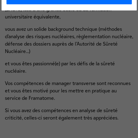
Vous êtes titulaire d'un diplôme d'ingénieur généraliste
(BAC+5) issu d'une grande école ou de formation
universitaire équivalente,
vous avez un solide background technique (méthodes
d’analyse des risques nucléaires, règlementation nucléaire,
défense des dossiers auprès de l’Autorité de Sûreté
Nucléaire…)
et vous êtes passionné(e) par les défis de la sûreté
nucléaire.
Vos compétences de manager transverse sont reconnues
et vous êtes motivé pour les mettre en pratique au
service de Framatome.
Si vous avez des compétences en analyse de sûreté
criticité, celles-ci seront également très appréciées.