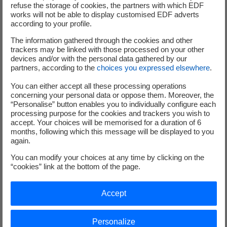
d’interfaces techniques pour enrichir vos compétences.
refuse the storage of cookies, the partners with which EDF
works will not be able to display customised EDF adverts
according to your profile.
Une grande autonomie dans la gestion des projets et
l’animation d’équipes dans le cadre de projets, avec la
The information gathered through the cookies and other
trackers may be linked with those processed on your other
possibilité de faire preuve de créativité et de rigueur dans
devices and/or with the personal data gathered by our
vos analyses.
partners, according to the
choices you expressed elsewhere
.
Des opportunités de mobilité : vous pourrez participer à
You can either accept all these processing operations
des missions ponctuelles et à des déplacements sur
concerning your personal data or oppose them. Moreover, the
“Personalise” button enables you to individually configure each
différents sites.
processing purpose for the cookies and trackers you wish to
Télétravail flexible : profitez de l’accord télétravail en
accept. Your choices will be memorised for a duration of 6
vigueur au sein de Framatome pour une organisation plus
months, following which this message will be displayed to you
again.
sereine de votre quotidien.
You can modify your choices at any time by clicking on the
Desired profile
“cookies” link at the bottom of the page.
Vous souhaitez mettre vos compétences au service de
Accept
projets novateurs et contribuer à des installations à la
pointe de la technologie,
Personalize