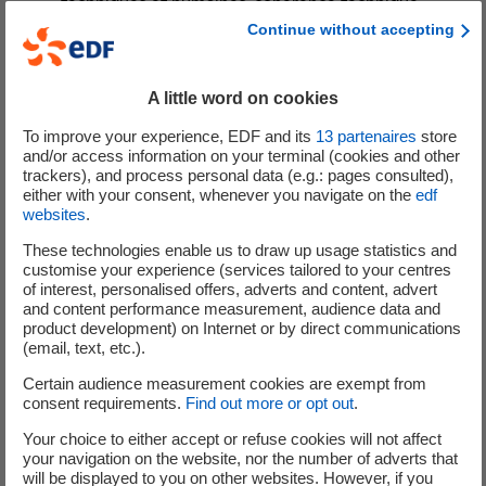
techniques et humaines, cohérence technique
d’ensemble, gestion des interfaces avec les
Continue without accepting
différentes parties prenantes, assurance de la
qualité, respect des délais et du budget).
A little word on cookies
Cadrer des analyses de sûreté en abordant des
risques majeurs et en identifiant les exigences clés.
To improve your experience, EDF and its
13
partenaires
store
and/or access information on your terminal (cookies and other
Organiser les revues techniques et projet.
trackers), and process personal data (e.g.: pages consulted),
Sur demande de l’exploitant, soutenir les dossiers
either with your consent, whenever you navigate on the
edf
d’instruction auprès de l’autorité de sûreté nucléaire.
websites
.
• Collaborer efficacement avec les projets et les
These technologies enable us to draw up usage statistics and
équipes techniques
customise your experience (services tailored to your centres
of interest, personalised offers, adverts and content, advert
Vous serez amené(e) à présenter vos travaux auprès des
and content performance measurement, audience data and
product development) on Internet or by direct communications
clients, exploitants et autorités, tout en défendant les
(email, text, etc.).
choix techniques réalisés.
Certain audience measurement cookies are exempt from
Pourquoi nous rejoindre ?
consent requirements.
Find out more or opt out
.
Your choice to either accept or refuse cookies will not affect
Un environnement stimulant et varié : des projets
your navigation on the website, nor the number of adverts that
d'envergure, une équipe passionnée et une variété
will be displayed to you on other websites. However, if you