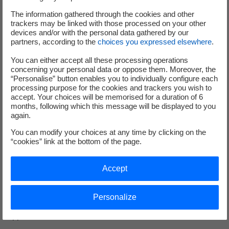
le Chef de projet de l’équipe de développement
les différents chargés d’affaires pour les prestations ;
The information gathered through the cookies and other
trackers may be linked with those processed on your other
les équipes IT de Cyclife Digital Solutions en tant
devices and/or with the personal data gathered by our
qu’appui technique lors des prestations.
partners, according to the
choices you expressed elsewhere
.
Desired profile
You can either accept all these processing operations
concerning your personal data or oppose them. Moreover, the
“Personalise” button enables you to individually configure each
Diplôme/Formation :
Formation supérieure en
processing purpose for the cookies and trackers you wish to
Informatique (Bac+5 minimum)
accept. Your choices will be memorised for a duration of 6
months, following which this message will be displayed to you
again.
You can modify your choices at any time by clicking on the
Expérience :
5 ans d’expérience minimum en
“cookies” link at the bottom of the page.
développement informatique sur des projets Web / Client
léger en mode Agile / SCRUM, idéalement en ESN. Une
Accept
expérience de l’utilisation des outils de tests automatisés,
des PIC et outils d’analyse de code serait un plus.
Personalize
Des compétences AWS seraient également un plus
apprécié.