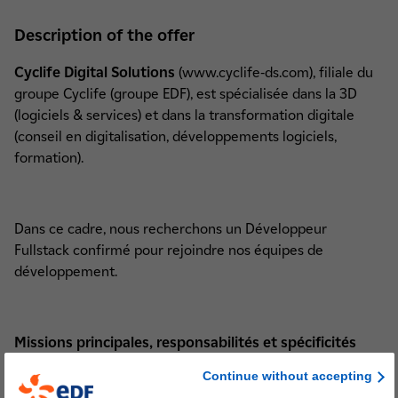
Description of the offer
Cyclife Digital Solutions
(www.cyclife-ds.com), filiale du
groupe Cyclife (groupe EDF), est spécialisée dans la 3D
(logiciels & services) et dans la transformation digitale
(conseil en digitalisation, développements logiciels,
formation).
Dans ce cadre, nous recherchons un Développeur
Fullstack confirmé pour rejoindre nos équipes de
développement.
Missions principales, responsabilités et spécificités
Continue without accepting
Analyse et compréhension des enjeux du projet