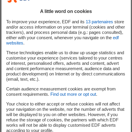
Compréhension des besoins métiers ainsi que de
l'architecture technique générale du projet
A little word on cookies
Rédaction des spécifications techniques détaillées
et des cahiers de recette
To improve your experience, EDF and its
13
partenaires
store
and/or access information on your terminal (cookies and other
Participation au développement Agile des
trackers), and process personal data (e.g.: pages consulted),
applications
either with your consent, whenever you navigate on the
edf
Mettre en place et réaliser les tests unitaires
websites
.
Réaliser de la documentation technique sur les
These technologies enable us to draw up usage statistics and
développements
customise your experience (services tailored to your centres
of interest, personalised offers, adverts and content, advert
Correction des anomalies rencontrées lors des
and content performance measurement, audience data and
recettes et les anomalies de production
product development) on Internet or by direct communications
Gérer la maintenance et l’évolution des applications
(email, text, etc.).
Veille technologique
Certain audience measurement cookies are exempt from
consent requirements.
Find out more or opt out
.
Your choice to either accept or refuse cookies will not affect
Situation dans l’organisation et relations de travail
your navigation on the website, nor the number of adverts that
will be displayed to you on other websites. However, if you
refuse the storage of cookies, the partners with which EDF
En interne, en lien direct avec :
works will not be able to display customised EDF adverts
according to your profile.