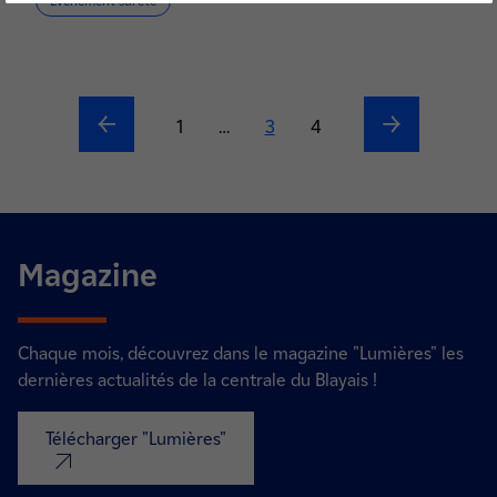
Evénement sûreté
Précédent
Suivant
1
…
Current page
3
Page
4
Magazine
Chaque mois, découvrez dans le magazine "Lumières" les
dernières actualités de la centrale du Blayais !
Télécharger "Lumières"
nouvel onglet