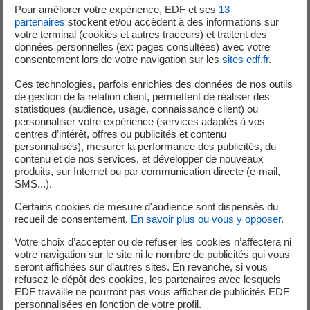
Pour améliorer votre expérience, EDF et ses
13
partenaires
stockent et/ou accèdent à des informations sur
votre terminal (cookies et autres traceurs) et traitent des
données personnelles (ex: pages consultées) avec votre
consentement lors de votre navigation sur les
sites edf.fr
.
Publié le 10/05/2025
Ces technologies, parfois enrichies des données de nos outils
Déconnexion de l’unité de production n°1 pour
de gestion de la relation client, permettent de réaliser des
statistiques (audience, usage, connaissance client) ou
sa maintenance programmée
personnaliser votre expérience (services adaptés à vos
centres d’intérêt, offres ou publicités et contenu
personnalisés), mesurer la performance des publicités, du
Exploitation
contenu et de nos services, et développer de nouveaux
produits, sur Internet ou par communication directe (e-mail,
SMS...).
Certains cookies de mesure d'audience sont dispensés du
recueil de consentement.
En savoir plus ou vous y opposer
.
Publié le 06/05/2025
Votre choix d’accepter ou de refuser les cookies n’affectera ni
Événements significatifs – avril 2025
votre navigation sur le site ni le nombre de publicités qui vous
seront affichées sur d’autres sites. En revanche, si vous
refusez le dépôt des cookies, les partenaires avec lesquels
EDF travaille ne pourront pas vous afficher de publicités EDF
Evénement sûreté
Evénement environnement
personnalisées en fonction de votre profil.