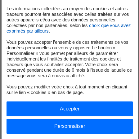
Evénement radioprotection
Les informations collectées au moyen des cookies et autres
traceurs pourront être associées avec celles traitées sur vos
autres appareils et/ou avec des données personnelles
collectées par nos partenaires, selon les
choix que vous avez
exprimés par ailleurs
.
Publié le 24/04/2025
Vous pouvez accepter l’ensemble de ces traitements de vos
données personnelles ou vous y opposer. Le bouton «
Événements significatifs – mars 2025
Personnaliser » vous permet par ailleurs de paramétrer
individuellement les finalités de traitement des cookies et
traceurs que vous souhaitez accepter. Votre choix sera
Evénement sûreté
Evénement environnement
conservé pendant une durée de 6 mois à l’issue de laquelle ce
message vous sera à nouveau affiché.
Evénement radioprotection
Vous pouvez modifier votre choix à tout moment en cliquant
sur le lien « cookies » en bas de page.
Accepter
Publié le 20/03/2025
Événements significatifs – février 2025
Personnaliser