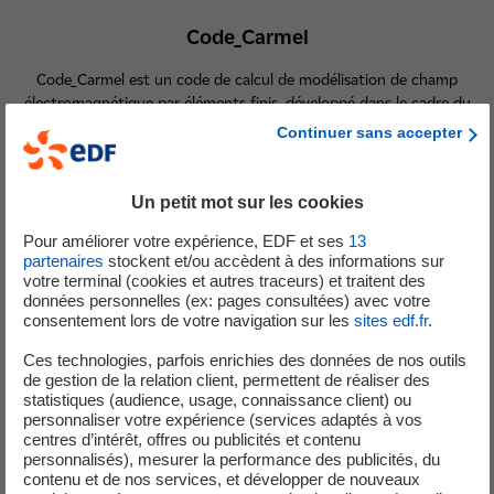
Code_Carmel
Code_Carmel est un code de calcul de modélisation de champ
électromagnétique par éléments finis, développé dans le cadre du
laboratoire commun LAMEL.
Continuer sans accepter
En savoir plus sur code_Carmel
Un petit mot sur les cookies
Pour améliorer votre expérience, EDF et ses
13
partenaires
stockent et/ou accèdent à des informations sur
votre terminal (cookies et autres traceurs) et traitent des
données personnelles (ex: pages consultées) avec votre
consentement lors de votre navigation sur les
sites edf.fr
.
Ces technologies, parfois enrichies des données de nos outils
de gestion de la relation client, permettent de réaliser des
statistiques (audience, usage, connaissance client) ou
Code_Saturne
personnaliser votre expérience (services adaptés à vos
centres d’intérêt, offres ou publicités et contenu
Code_Saturne est un code de modélisation des écoulements
personnalisés), mesurer la performance des publicités, du
incompressibles ou dilatables.
contenu et de nos services, et développer de nouveaux