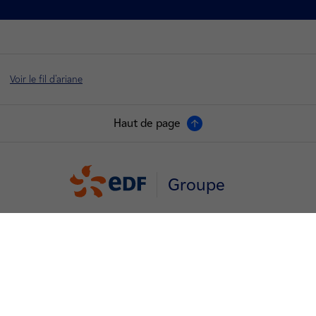
Voir le fil d'ariane
Haut de page
Groupe
Je déménage
Faire des économies d’énergie
Décarboner vos territoires
Nos offres d’énergie entreprises