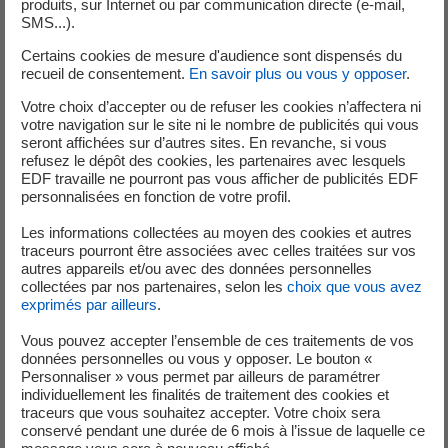
produits, sur Internet ou par communication directe (e-mail,
En savoir plus sur Code_Saturne
SMS...).
Certains cookies de mesure d'audience sont dispensés du
recueil de consentement.
En savoir plus ou vous y opposer
.
Votre choix d’accepter ou de refuser les cookies n’affectera ni
votre navigation sur le site ni le nombre de publicités qui vous
seront affichées sur d’autres sites. En revanche, si vous
refusez le dépôt des cookies, les partenaires avec lesquels
EDF travaille ne pourront pas vous afficher de publicités EDF
personnalisées en fonction de votre profil.
Syrthes
Les informations collectées au moyen des cookies et autres
traceurs pourront être associées avec celles traitées sur vos
autres appareils et/ou avec des données personnelles
Syrthes est un code de simulation des transferts thermiques dans
collectées par nos partenaires, selon les
choix que vous avez
les solides en 2D et 3D.
exprimés par ailleurs
.
En savoir plus sur Syrthes
Vous pouvez accepter l’ensemble de ces traitements de vos
données personnelles ou vous y opposer. Le bouton «
Personnaliser » vous permet par ailleurs de paramétrer
individuellement les finalités de traitement des cookies et
traceurs que vous souhaitez accepter. Votre choix sera
conservé pendant une durée de 6 mois à l’issue de laquelle ce