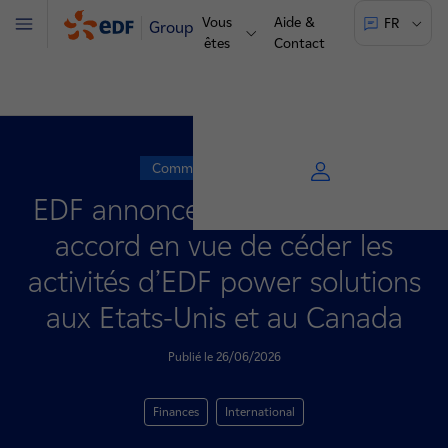
Vous
Aide &
FR
Groupe
Menu
êtes
Contact
Communiqué de presse
EDF annonce la signature d’un
accord en vue de céder les
activités d’EDF power solutions
aux Etats-Unis et au Canada
Publié le 26/06/2026
Finances
International