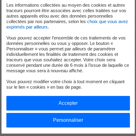
Les informations collectées au moyen des cookies et autres
traceurs pourront être associées avec celles traitées sur vos
autres appareils et/ou avec des données personnelles
collectées par nos partenaires, selon les
choix que vous avez
exprimés par ailleurs
.
Voir le fil d'ariane
Vous pouvez accepter l’ensemble de ces traitements de vos
données personnelles ou vous y opposer. Le bouton «
Haut de page
Personnaliser » vous permet par ailleurs de paramétrer
individuellement les finalités de traitement des cookies et
traceurs que vous souhaitez accepter. Votre choix sera
conservé pendant une durée de 6 mois à l’issue de laquelle ce
message vous sera à nouveau affiché.
Groupe
Vous pouvez modifier votre choix à tout moment en cliquant
sur le lien « cookies » en bas de page.
Je déménage
Accepter
Faire des économies d’énergie
Décarboner vos territoires
Personnaliser
Nos offres d’énergie entreprises