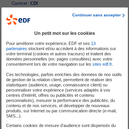
Contrat :
CDI
Lieu :
VERTOU
Continuer sans accepter
Un petit mot sur les cookies
06 Août 2026
Pour améliorer votre expérience, EDF et ses
13
partenaires
stockent et/ou accèdent à des informations sur
CHARGÉ(E) D'AFFAIRES ELECTRICITÉ H/F -
votre terminal (cookies et autres traceurs) et traitent des
SLB F/H
données personnelles (ex: pages consultées) avec votre
consentement lors de votre navigation sur les
sites edf.fr
.
Contrat :
CDI
Ces technologies, parfois enrichies des données de nos outils
Lieu :
Saint-Laurent 41220
de gestion de la relation client, permettent de réaliser des
statistiques (audience, usage, connaissance client) ou
personnaliser votre expérience (services adaptés à vos
centres d’intérêt, offres ou publicités et contenu
personnalisés), mesurer la performance des publicités, du
contenu et de nos services, et développer de nouveaux
05 Août 2026
produits, sur Internet ou par communication directe (e-mail,
SMS...).
AGENTE / AGENT TECHNIQUE -
Certains cookies de mesure d'audience sont dispensés du
PROTECTION DE SITE F/H