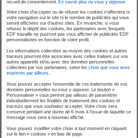
recueil de consentement.
En savoir plus ou vous y opposer
.
Votre choix d’accepter ou de refuser les cookies n’affectera ni
Contrat :
CDI
votre navigation sur le site ni le nombre de publicités qui vous
Lieu :
flamanville
seront affichées sur d’autres sites. En revanche, si vous
refusez le dépôt des cookies, les partenaires avec lesquels
EDF travaille ne pourront pas vous afficher de publicités EDF
personnalisées en fonction de votre profil.
04 Août 2026
Les informations collectées au moyen des cookies et autres
traceurs pourront être associées avec celles traitées sur vos
autres appareils et/ou avec des données personnelles
CHARGÉE/CHARGÉ D'AFFAIRES
collectées par nos partenaires, selon les
choix que vous avez
MAINTENANCE DES COMPOSANTS
exprimés par ailleurs
.
PRIMAIRES (CUVE ET/OU GV) - EN
Vous pouvez accepter l’ensemble de ces traitements de vos
ITINÉRANCE F/H
données personnelles ou vous y opposer. Le bouton «
Personnaliser » vous permet par ailleurs de paramétrer
individuellement les finalités de traitement des cookies et
Contrat :
CDI
traceurs que vous souhaitez accepter. Votre choix sera
Lieu :
montévrain
conservé pendant une durée de 6 mois à l’issue de laquelle ce
message vous sera à nouveau affiché.
Vous pouvez modifier votre choix à tout moment en cliquant
sur le lien « cookies » en bas de page.