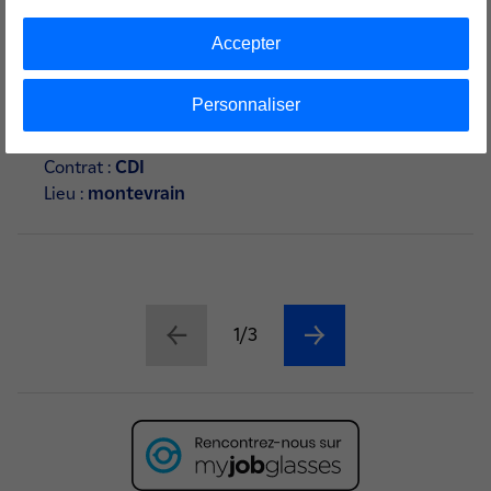
04 Août 2026
Accepter
CHARGÉE/CHARGÉ D'AFFAIRES
MAINTENANCE EN MACHINES TOURNANTES
Personnaliser
- EN ITINÉRANCE F/H
Contrat :
CDI
Lieu :
montevrain
1/3