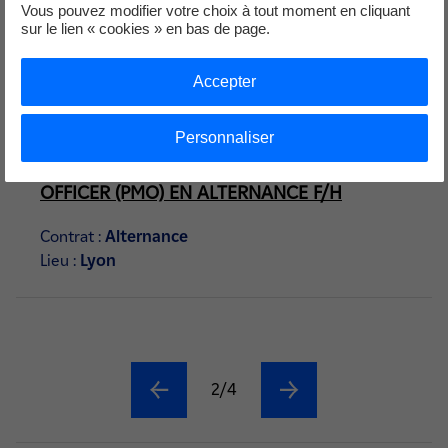
Vous pouvez modifier votre choix à tout moment en cliquant
Lieu :
CLERMONT-FERRAND (63000)
sur le lien « cookies » en bas de page.
Accepter
04 Août 2026
Personnaliser
OPERATIONS PROJECT MANAGEMENT
OFFICER (PMO) EN ALTERNANCE F/H
Contrat :
Alternance
Lieu :
Lyon
2/4