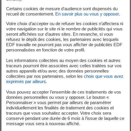
Lieu :
VICHY (03200)
Certains cookies de mesure d'audience sont dispensés du
recueil de consentement.
En savoir plus ou vous y opposer
.
Votre choix d’accepter ou de refuser les cookies n’affectera ni
votre navigation sur le site ni le nombre de publicités qui vous
seront affichées sur d’autres sites. En revanche, si vous
06 Août 2026
refusez le dépôt des cookies, les partenaires avec lesquels
EDF travaille ne pourront pas vous afficher de publicités EDF
ALTERNANCE - TECHNICIEN CVC - BTS MSEF
personnalisées en fonction de votre profil.
H/F
Les informations collectées au moyen des cookies et autres
traceurs pourront être associées avec celles traitées sur vos
Contrat :
Alternance
autres appareils et/ou avec des données personnelles
Lieu :
VICHY (03200)
collectées par nos partenaires, selon les
choix que vous avez
exprimés par ailleurs
.
Vous pouvez accepter l’ensemble de ces traitements de vos
données personnelles ou vous y opposer. Le bouton «
Personnaliser » vous permet par ailleurs de paramétrer
06 Août 2026
individuellement les finalités de traitement des cookies et
traceurs que vous souhaitez accepter. Votre choix sera
ALTERNANCE - MONTEUR CVC H/F
conservé pendant une durée de 6 mois à l’issue de laquelle ce
message vous sera à nouveau affiché.
Contrat :
Alternance