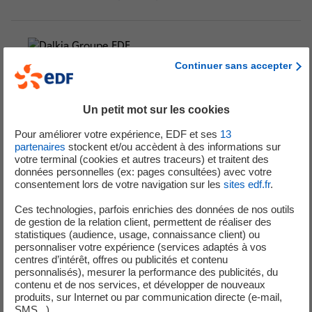
06 Août 2026
Continuer sans accepter
ALTERNANCE - TECHNICIEN CVC -
Un petit mot sur les cookies
CERTIFICAT DE SPÉCIALISATION H/F
Pour améliorer votre expérience, EDF et ses
13
Contrat :
Alternance
partenaires
stockent et/ou accèdent à des informations sur
votre terminal (cookies et autres traceurs) et traitent des
Lieu :
VICHY (03200)
données personnelles (ex: pages consultées) avec votre
consentement lors de votre navigation sur les
sites edf.fr
.
Ces technologies, parfois enrichies des données de nos outils
de gestion de la relation client, permettent de réaliser des
06 Août 2026
statistiques (audience, usage, connaissance client) ou
personnaliser votre expérience (services adaptés à vos
ALTERNANCE - TECHNICIEN CVC -
centres d’intérêt, offres ou publicités et contenu
personnalisés), mesurer la performance des publicités, du
RECONVERSION PROFESSIONNELLE H/F
contenu et de nos services, et développer de nouveaux
produits, sur Internet ou par communication directe (e-mail,
SMS...).
Contrat :
Alternance