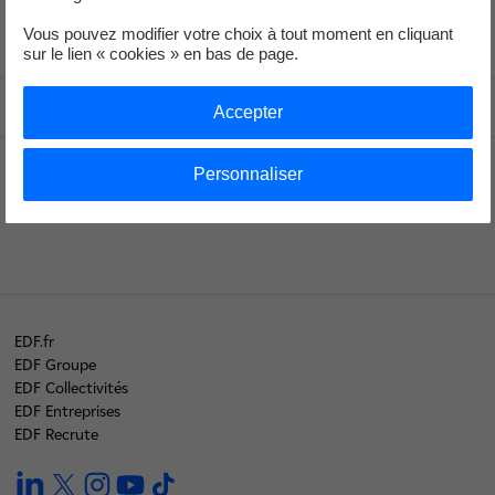
Vous pouvez modifier votre choix à tout moment en cliquant
Voir le fil d'ariane
sur le lien « cookies » en bas de page.
Haut de page
Accepter
Personnaliser
Recrute
EDF.fr
EDF Groupe
EDF Collectivités
EDF Entreprises
EDF Recrute
linkedin
twitter
instagram
youtube
tiktok