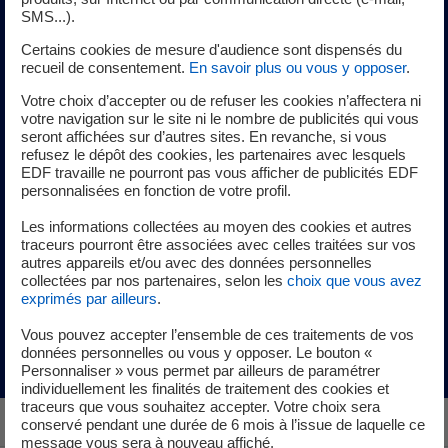
nouvel onglet
SMS...).
Certains cookies de mesure d'audience sont dispensés du
recueil de consentement.
En savoir plus ou vous y opposer
.
Stage de 3ème et de seconde
Votre choix d’accepter ou de refuser les cookies n’affectera ni
votre navigation sur le site ni le nombre de publicités qui vous
seront affichées sur d’autres sites. En revanche, si vous
Tu recherches un stage de 3ème ou de seconde ? N
ous
refusez le dépôt des cookies, les partenaires avec lesquels
EDF travaille ne pourront pas vous afficher de publicités EDF
t’invitons à candidater directement sur le site internet du
personnalisées en fonction de votre profil.
gouvernement
1Élève1Stage
.
Les informations collectées au moyen des cookies et autres
Nous espérons t'accueillir dans les équipes EDF pour que
traceurs pourront être associées avec celles traitées sur vos
autres appareils et/ou avec des données personnelles
tu découvres nos 230 métiers et les cursus qui y mènent !
collectées par nos partenaires, selon les
choix que vous avez
exprimés par ailleurs
.
Découvre nos offres !
Vous pouvez accepter l’ensemble de ces traitements de vos
nouvel onglet
données personnelles ou vous y opposer. Le bouton «
Personnaliser » vous permet par ailleurs de paramétrer
individuellement les finalités de traitement des cookies et
traceurs que vous souhaitez accepter. Votre choix sera
conservé pendant une durée de 6 mois à l’issue de laquelle ce
message vous sera à nouveau affiché.