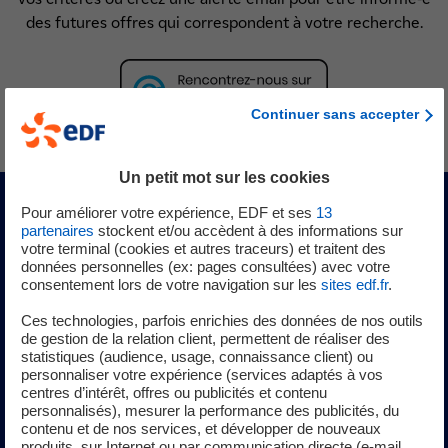
des futures offres qui correspondent à votre recherche.
Continuer sans accepter
Un petit mot sur les cookies
Pour améliorer votre expérience, EDF et ses
13
Nos métiers
partenaires
stockent et/ou accèdent à des informations sur
votre terminal (cookies et autres traceurs) et traitent des
données personnelles (ex: pages consultées) avec votre
consentement lors de votre navigation sur les
sites edf.fr
.
Plus de 230 métiers composent le groupe EDF, tous
Ces technologies, parfois enrichies des données de nos outils
essentiels à son bon fonctionnement. 230 métiers
de gestion de la relation client, permettent de réaliser des
passionnants, qui contribuent activement à la transition
statistiques (audience, usage, connaissance client) ou
énergétique.
personnaliser votre expérience (services adaptés à vos
centres d’intérêt, offres ou publicités et contenu
personnalisés), mesurer la performance des publicités, du
Découvrez-les !
contenu et de nos services, et développer de nouveaux
produits, sur Internet ou par communication directe (e-mail,