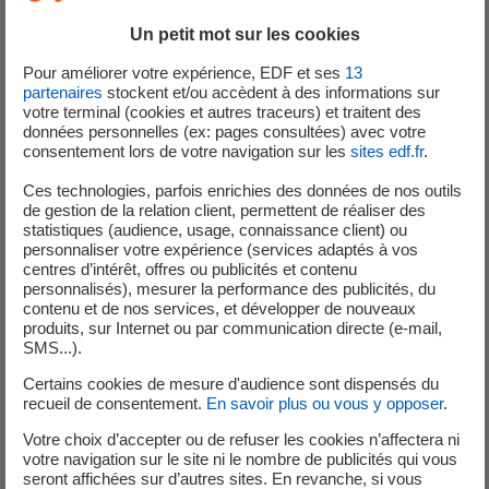
Lieu :
Creys-Malville
Un petit mot sur les cookies
Pour améliorer votre expérience, EDF et ses
13
partenaires
stockent et/ou accèdent à des informations sur
votre terminal (cookies et autres traceurs) et traitent des
07 Août 2026
données personnelles (ex: pages consultées) avec votre
consentement lors de votre navigation sur les
sites edf.fr
.
ELECTROTECHNICIEN F/H
Ces technologies, parfois enrichies des données de nos outils
de gestion de la relation client, permettent de réaliser des
Contrat :
CDI
statistiques (audience, usage, connaissance client) ou
Lieu :
LE MANS
personnaliser votre expérience (services adaptés à vos
centres d’intérêt, offres ou publicités et contenu
personnalisés), mesurer la performance des publicités, du
contenu et de nos services, et développer de nouveaux
produits, sur Internet ou par communication directe (e-mail,
07 Août 2026
SMS...).
Certains cookies de mesure d'audience sont dispensés du
TECHNICIEN DE MAINTENANCE POSTES
recueil de consentement.
En savoir plus ou vous y opposer
.
SOURCES F/H
Votre choix d’accepter ou de refuser les cookies n’affectera ni
votre navigation sur le site ni le nombre de publicités qui vous
Contrat :
CDI
seront affichées sur d’autres sites. En revanche, si vous