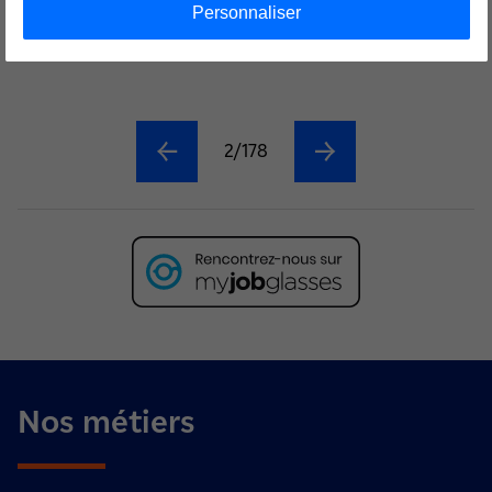
Lieu :
LE MANS
Personnaliser
2/178
Nos métiers