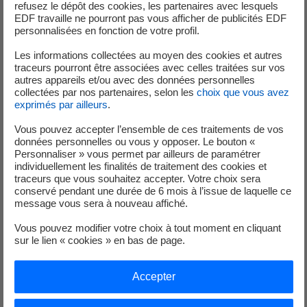
Lieu :
BIHOREL
refusez le dépôt des cookies, les partenaires avec lesquels
EDF travaille ne pourront pas vous afficher de publicités EDF
personnalisées en fonction de votre profil.
Les informations collectées au moyen des cookies et autres
traceurs pourront être associées avec celles traitées sur vos
07 Août 2026
autres appareils et/ou avec des données personnelles
collectées par nos partenaires, selon les
choix que vous avez
ELECTROTECHNICIEN F/H
exprimés par ailleurs
.
Vous pouvez accepter l’ensemble de ces traitements de vos
Contrat :
CDI
données personnelles ou vous y opposer. Le bouton «
Lieu :
ORVAULT
Personnaliser » vous permet par ailleurs de paramétrer
individuellement les finalités de traitement des cookies et
traceurs que vous souhaitez accepter. Votre choix sera
conservé pendant une durée de 6 mois à l’issue de laquelle ce
message vous sera à nouveau affiché.
07 Août 2026
Vous pouvez modifier votre choix à tout moment en cliquant
sur le lien « cookies » en bas de page.
ELECTROTECHNICIEN TRAVAUX SOUS
TENSION F/H
Accepter
Contrat :
CDI