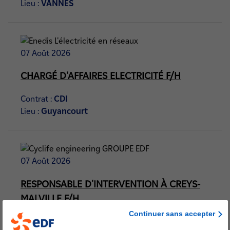
Lieu :
VANNES
07 Août 2026
CHARGÉ D'AFFAIRES ELECTRICITÉ F/H
Contrat :
CDI
Lieu :
Guyancourt
07 Août 2026
RESPONSABLE D'INTERVENTION À CREYS-
MALVILLE F/H
Continuer sans accepter
Contrat :
CDI